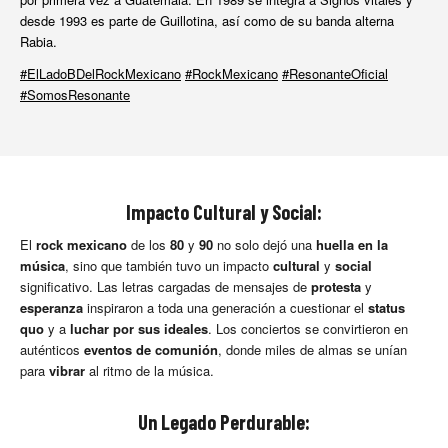
desde 1993 es parte de Guillotina, así como de su banda alterna
Rabia.
#ElLadoBDelRockMexicano
#RockMexicano
#ResonanteOficial
#SomosResonante
Impacto Cultural y Social:
El
rock mexicano
de los
80
y
90
no solo dejó una
huella en la
música
, sino que también tuvo un impacto
cultural
y
social
significativo. Las letras cargadas de mensajes de
protesta
y
esperanza
inspiraron a toda una generación a cuestionar el
status
quo
y a
luchar por sus ideales
. Los conciertos se convirtieron en
auténticos
eventos de comunión
, donde miles de almas se unían
para
vibrar
al ritmo de la música.
Un Legado Perdurable: