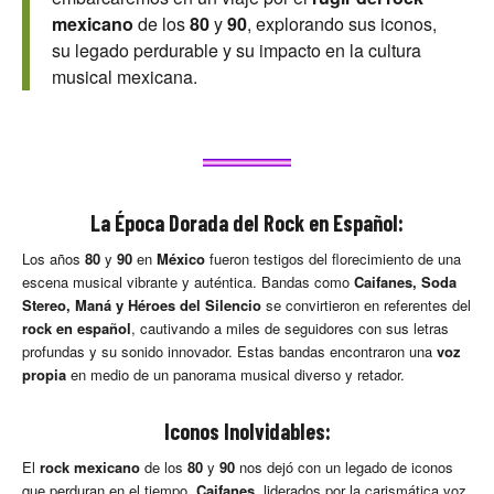
mexicano
de los
80
y
90
, explorando sus iconos,
su legado perdurable y su impacto en la cultura
musical mexicana.
La Época Dorada del Rock en Español:
Los años
80
y
90
en
México
fueron testigos del florecimiento de una
escena musical vibrante y auténtica. Bandas como
Caifanes, Soda
Stereo, Maná y Héroes del Silencio
se convirtieron en referentes del
rock en español
, cautivando a miles de seguidores con sus letras
profundas y su sonido innovador. Estas bandas encontraron una
voz
propia
en medio de un panorama musical diverso y retador.
Iconos Inolvidables:
El
rock mexicano
de los
80
y
90
nos dejó con un legado de iconos
que perduran en el tiempo.
Caifanes
, liderados por la carismática voz