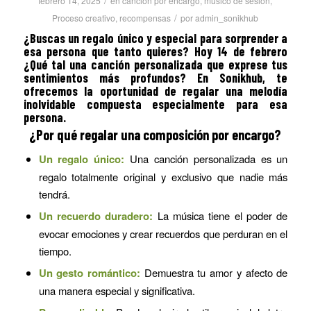
/
febrero 14, 2025
en
canción por encargo
,
musico de sesión
,
/
Proceso creativo
,
recompensas
por
admin_sonikhub
¿Buscas un regalo único y especial para sorprender a
esa persona que tanto quieres? Hoy 14 de febrero
¿Qué tal una canción personalizada que exprese tus
sentimientos más profundos? En Sonikhub, te
ofrecemos la oportunidad de regalar una melodía
inolvidable compuesta especialmente para esa
persona.
¿Por qué regalar una composición por encargo?
Un regalo único:
Una canción personalizada es un
regalo totalmente original y exclusivo que nadie más
tendrá.
Un recuerdo duradero:
La música tiene el poder de
evocar emociones y crear recuerdos que perduran en el
tiempo.
Un gesto romántico:
Demuestra tu amor y afecto de
una manera especial y significativa.