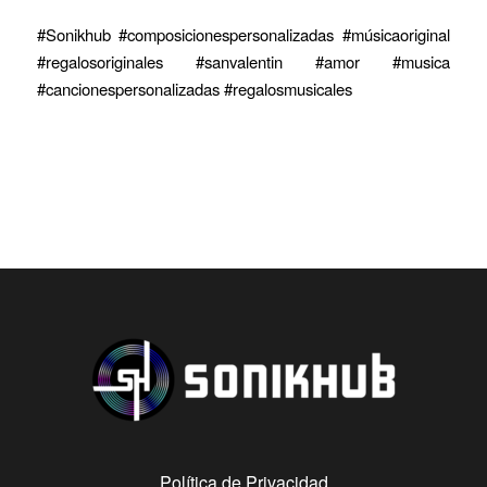
#Sonikhub #composicionespersonalizadas #músicaoriginal
#regalosoriginales #sanvalentin #amor #musica
#cancionespersonalizadas #regalosmusicales
Política de Privacidad