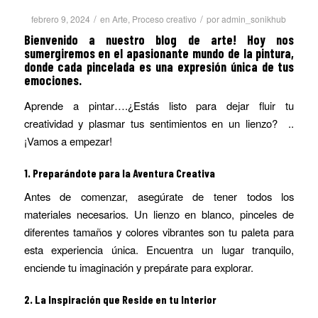
/
/
febrero 9, 2024
en
Arte
,
Proceso creativo
por
admin_sonikhub
Bienvenido a nuestro blog de arte! Hoy nos
sumergiremos en el apasionante mundo de la pintura,
donde cada pincelada es una expresión única de tus
emociones.
Aprende a pintar….¿Estás listo para dejar fluir tu
creatividad y plasmar tus sentimientos en un lienzo? ..
¡Vamos a empezar!
1.
Preparándote para la Aventura Creativa
Antes de comenzar, asegúrate de tener todos los
materiales necesarios. Un lienzo en blanco, pinceles de
diferentes tamaños y colores vibrantes son tu paleta para
esta experiencia única. Encuentra un lugar tranquilo,
enciende tu imaginación y prepárate para explorar.
2.
La Inspiración que Reside en tu Interior