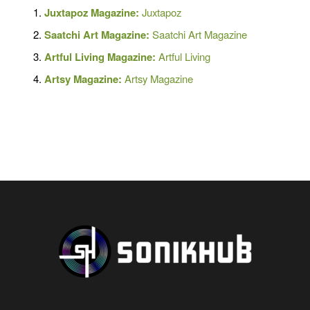
Juxtapoz Magazine:
Juxtapoz
Saatchi Art Magazine
:
Saatchi Art Magazine
Artful Living Magazine:
Artful Living
Artsy Magazine:
Artsy Magazine