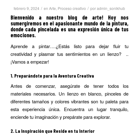
/
/
febrero 9, 2024
en
Arte
,
Proceso creativo
por
admin_sonikhub
Bienvenido a nuestro blog de arte! Hoy nos
sumergiremos en el apasionante mundo de la pintura,
donde cada pincelada es una expresión única de tus
emociones.
Aprende a pintar….¿Estás listo para dejar fluir tu
creatividad y plasmar tus sentimientos en un lienzo? ..
¡Vamos a empezar!
1.
Preparándote para la Aventura Creativa
Antes de comenzar, asegúrate de tener todos los
materiales necesarios. Un lienzo en blanco, pinceles de
diferentes tamaños y colores vibrantes son tu paleta para
esta experiencia única. Encuentra un lugar tranquilo,
enciende tu imaginación y prepárate para explorar.
2.
La Inspiración que Reside en tu Interior