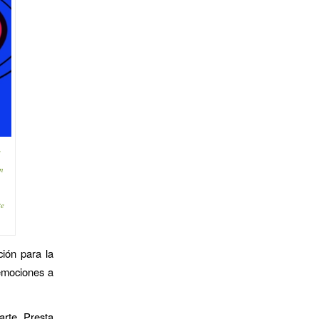
e
n
te
ción para la
emociones a
arte. Presta