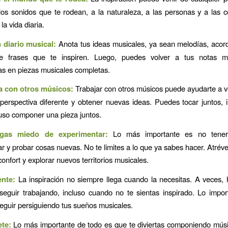
los sonidos que te rodean, a la naturaleza, a las personas y a las 
a vida diaria.
n diario musical:
Anota tus ideas musicales, ya sean melodías, acord
e frases que te inspiren. Luego, puedes volver a tus notas 
las en piezas musicales completas.
a con otros músicos:
Trabajar con otros músicos puede ayudarte a v
erspectiva diferente y obtener nuevas ideas. Puedes tocar juntos, 
luso componer una pieza juntos.
gas miedo de experimentar:
Lo más importante es no tene
r y probar cosas nuevas. No te limites a lo que ya sabes hacer. Atrévet
onfort y explorar nuevos territorios musicales.
ente:
La inspiración no siempre llega cuando la necesitas. A veces,
seguir trabajando, incluso cuando no te sientas inspirado. Lo impo
seguir persiguiendo tus sueños musicales.
ete:
Lo más importante de todo es que te diviertas componiendo músi