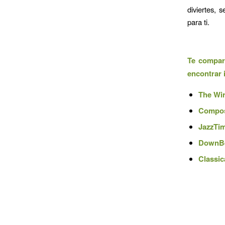
diviertes, 
para ti.
Te compar
encontrar 
The Wir
Compos
JazzTi
DownBe
Classic