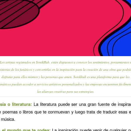
Los artistas registrados en SonikHub, están dispuestos a conocer los sentimientos, pensamientos 
historias de los fanáticos y convertirlas en la inspiración para la creación de una obra que podrá
disfrutar para ellos mismos y las personas que amen. Sonikhub es una plataforma para que los
anáticos puedan acceder a servicios artísticos personalizados y las empresas encuentren fácilmen
las alianzas creativas para sus estrategias.
ía o literatura:
La literatura puede ser una gran fuente de inspira
e poemas o libros que te conmuevan y luego trata de traducir esas 
a música.
a el mundo que te rodea:
La inspiración puede venir de cualquier p