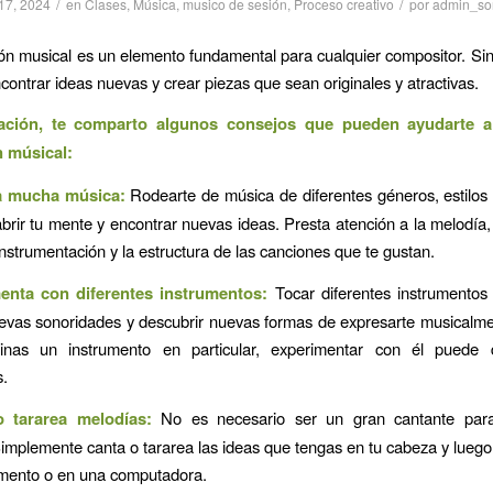
/
/
17, 2024
en
Clases
,
Música
,
musico de sesión
,
Proceso creativo
por
admin_so
ión musical es un elemento fundamental para cualquier compositor. Sin
encontrar ideas nuevas y crear piezas que sean originales y atractivas.
ación, te comparto algunos consejos que pueden ayudarte a
n músical:
a mucha música:
Rodearte de música de diferentes géneros, estilos
brir tu mente y encontrar nuevas ideas. Presta atención a la melodía,
 instrumentación y la estructura de las canciones que te gustan.
enta con diferentes instrumentos:
Tocar diferentes instrumentos 
evas sonoridades y descubrir nuevas formas de expresarte musicalme
nas un instrumento en particular, experimentar con él puede 
s.
o tararea melodías:
No es necesario ser un gran cantante par
implemente canta o tararea las ideas que tengas en tu cabeza y luego
umento o en una computadora.