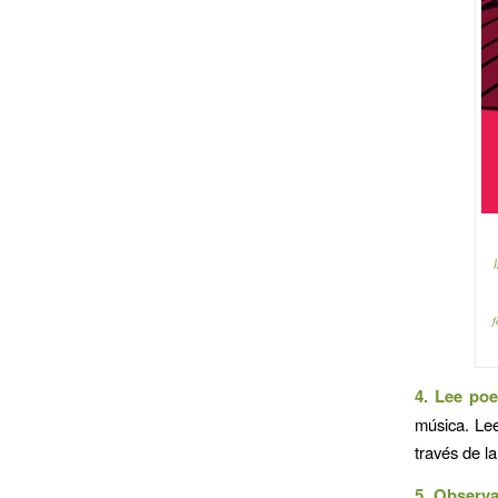
f
4. Lee poes
música. Le
través de l
5. Observ