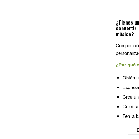
¿Tienes u
convertir
música?
Composició
personaliza
¿Por qué e
Obtén un
Expresa 
Crea un 
Celebra
Ten la b
C