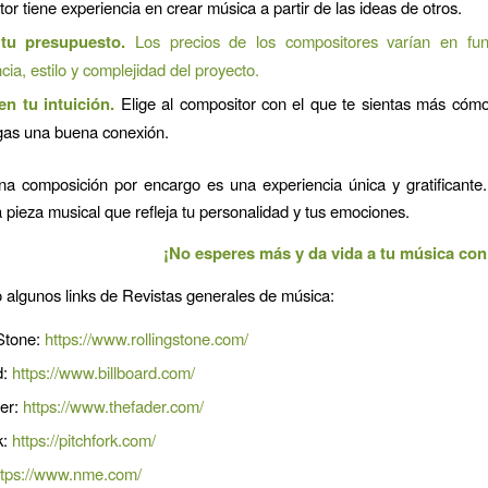
or tiene experiencia en crear música a partir de las ideas de otros.
 tu presupuesto.
Los precios de los compositores varían en fu
cia, estilo y complejidad del proyecto.
en tu intuición.
Elige al compositor con el que te sientas más cómo
gas una buena conexión.
a composición por encargo es una experiencia única y gratificante
 pieza musical que refleja tu personalidad y tus emociones.
¡No esperes más y da vida a tu música co
o algunos links de Revistas generales de música:
 Stone:
https://www.rollingstone.com/
d:
https://www.billboard.com/
er:
https://www.thefader.com/
k:
https://pitchfork.com/
ttps://www.nme.com/