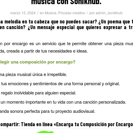
música con Sonikhub.
/
/
marzo 15, 2024
en
Música
,
Proceso creativo
por
admin_sonikhub
na melodía en tu cabeza que no puedes sacar?
¿Un poema que t
 en canción? ¿Un mensaje especial que quieres expresar a tr
n por encargo es un servicio que te permite obtener una pieza musi
da, creada a partir de tus necesidades e ideas.
legir una composición por encargo?
a pieza musical única e irrepetible.
tus emociones y sentimientos de una forma personal y original.
regalo inolvidable para alguien especial.
 un momento importante en tu vida con una canción personalizada.
anda sonora perfecta para tu proyecto audiovisual.
ompartir: Tienda en línea «Encarga tu
Composición por Encarg