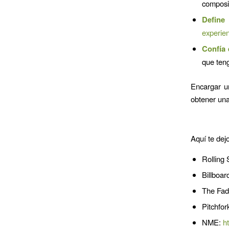
composit
Define
experien
Confía 
que ten
Encargar un
obtener una
Aquí te dej
Rolling
Billboar
The Fad
Pitchfor
NME:
h