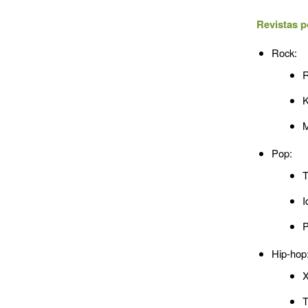
Revistas p
Rock:
R
K
M
Pop:
T
I
P
Hip-hop
T