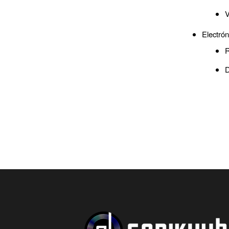
V
Electrón
R