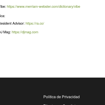
ibe:
https://www.merriam-webster.com/dictionary/vibe
ica:
esident Advisor:
https://ra.co/
DJ Mag:
https://djmag.com
Política de Privacidad