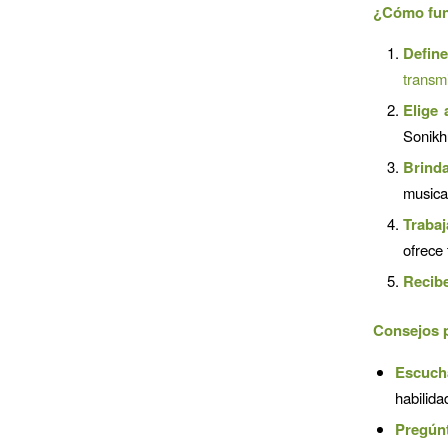
¿Cómo fun
Define
transm
Elige 
Sonikhu
Brinda
musical
Trabaj
ofrece
Recibe
Consejos p
Escuch
habilida
Pregúnt