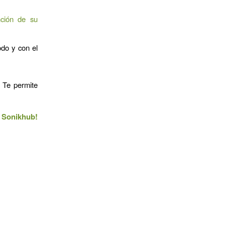
nción de su
do y con el
. Te permite
n Sonikhub!