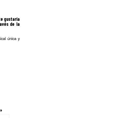
e gustaría
avés de la
cal única y
o»