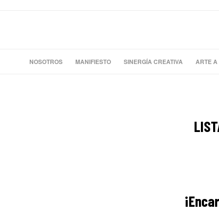
NOSOTROS
MANIFIESTO
SINERGÍA CREATIVA
ARTE A
LIST
¡Encar