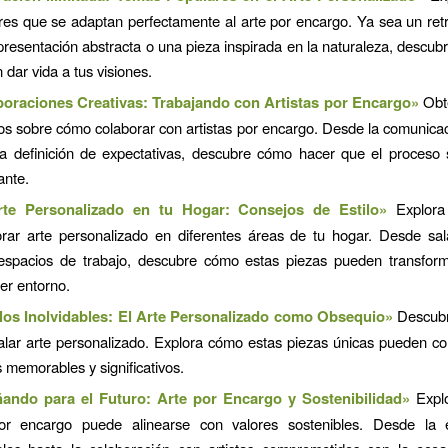
res que se adaptan perfectamente al arte por encargo. Ya sea un retra
presentación abstracta o una pieza inspirada en la naturaleza, descub
dar vida a tus visiones.
oraciones Creativas: Trabajando con Artistas por Encargo»
Obt
cos sobre cómo colaborar con artistas por encargo. Desde la comunicac
la definición de expectativas, descubre cómo hacer que el proceso 
cante.
rte Personalizado en tu Hogar: Consejos de Estilo»
Explora
orar arte personalizado en diferentes áreas de tu hogar. Desde sal
espacios de trabajo, descubre cómo estas piezas pueden transform
er entorno.
os Inolvidables: El Arte Personalizado como Obsequio»
Descubre
alar arte personalizado. Explora cómo estas piezas únicas pueden co
 memorables y significativos.
ando para el Futuro: Arte por Encargo y Sostenibilidad»
Explo
or encargo puede alinearse con valores sostenibles. Desde la 