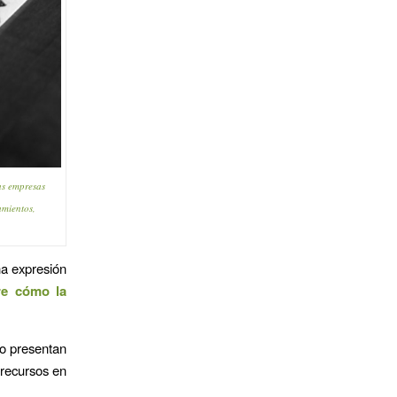
as empresas
amientos,
na expresión
e cómo la
do presentan
 recursos en