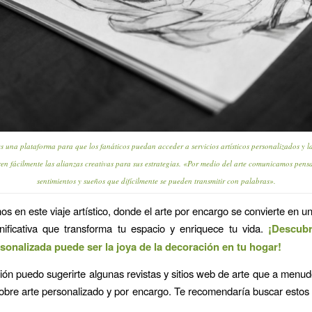
s una plataforma para que los fanáticos puedan acceder a servicios artísticos personalizados y l
en fácilmente las alianzas creativas para sus estrategias. «Por medio del arte comunicamos pens
sentimientos y sueños que difícilmente se pueden transmitir con palabras».
 en este viaje artístico, donde el arte por encargo se convierte en u
nificativa que transforma tu espacio y enriquece tu vida.
¡Descubr
rsonalizada puede ser la joya de la decoración en tu hogar!
ión puedo sugerirte algunas revistas y sitios web de arte que a menu
obre arte personalizado y por encargo. Te recomendaría buscar estos