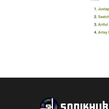
Juxta
Saatch
Artful
Artsy 