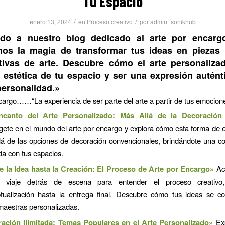
Tu Espacio
/
/
enero 13, 2024
en
Proceso creativo
por
admin_sonikhub
ido a nuestro blog dedicado al arte por encarg
mos la magia de transformar tus ideas en piezas 
ativas de arte. Descubre cómo el arte personaliz
a estética de tu espacio y ser una expresión autént
 personalidad.»
cargo……“La experiencia de ser parte del arte a partir de tus emocione
ncanto del Arte Personalizado: Más Allá de la Decoración
ete en el mundo del arte por encargo y explora cómo esta forma de 
lá de las opciones de decoración convencionales, brindándote una c
da con tus espacios.
 la Idea hasta la Creación: El Proceso de Arte por Encargo»
Ac
 viaje detrás de escena para entender el proceso creativo
tualización hasta la entrega final. Descubre cómo tus ideas se co
maestras personalizadas.
ración Ilimitada: Temas Populares en el Arte Personalizado»
Exp