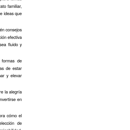
to familiar,
re ideas que
én consejos
ión efectiva
sea fluido y
 formas de
as de estar
ar y elevar
 la alegría
nvertirse en
ra cómo el
elección de