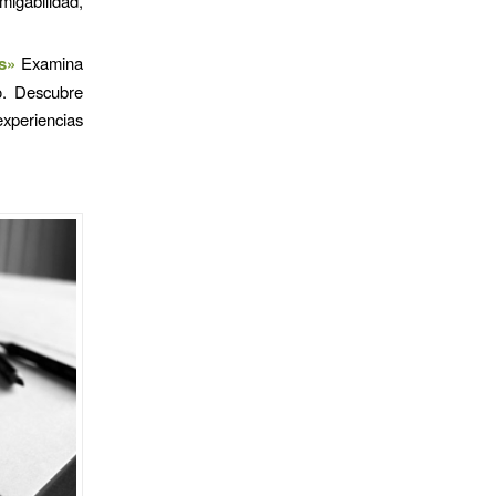
igabilidad,
s»
Examina
go. Descubre
experiencias