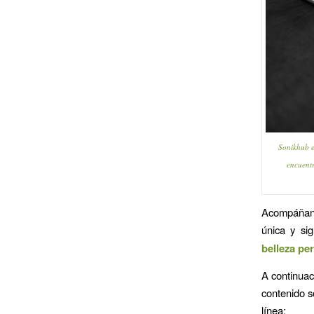
Sonikhub e
encuentr
Acompáñanos
única y sig
belleza pe
A continuac
contenido s
línea: