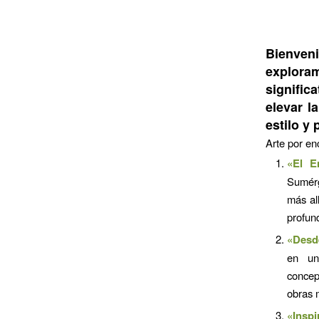
Bienven
explora
signific
elevar l
estilo y
Arte por en
«El E
Sumérg
más al
profun
«Desde
en un
concep
obras 
«Inspi