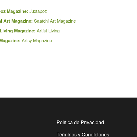
poz Magazine:
Juxtapoz
i Art Magazine
:
Saatchi Art Magazine
 Living Magazine:
Artful Living
Magazine:
Artsy Magazine
Política de Privacidad
Términos y Condiciones