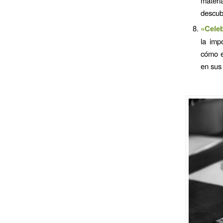
materi
descub
«Celeb
la imp
cómo e
en sus