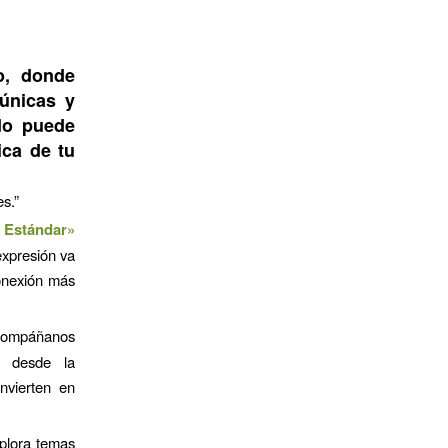
o, donde
únicas y
ado puede
ica de tu
s.”
 Estándar»
expresión va
onexión más
ompáñanos
, desde la
nvierten en
lora temas