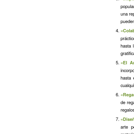
popula
una re
pueden 
«Colab
prácti
hasta 
gratifi
«El A
incorp
hasta 
cualqui
«Regal
de reg
regalos
«Diseñ
arte p