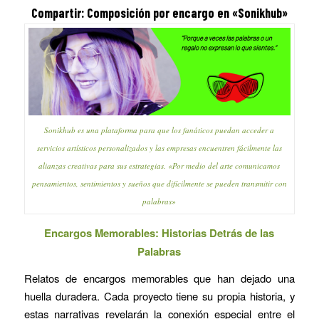
Compartir:
Composición por encargo
en «Sonikhub»
Sonikhub es una plataforma para que los fanáticos puedan acceder a
servicios artísticos personalizados y las empresas encuentren fácilmente las
alianzas creativas para sus estrategias. «Por medio del arte comunicamos
pensamientos, sentimientos y sueños que difícilmente se pueden transmitir con
palabras»
Encargos Memorables: Historias Detrás de las
Palabras
Relatos de encargos memorables que han dejado una
huella duradera. Cada proyecto tiene su propia historia, y
estas narrativas revelarán la conexión especial entre el