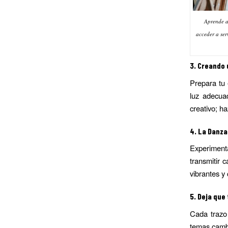
Aprende a
acceder a ser
3.
Creando u
Prepara tu 
luz adecua
creativo; ha
4.
La Danza 
Experiment
transmitir 
vibrantes y
5.
Deja que
Cada trazo 
temas cambi