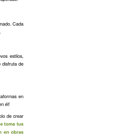
mado. Cada
.
os estilos,
 disfruta de
ataformas en
n él!
olo de crear
e toma tus
an en obras