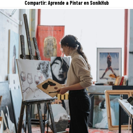
Compartir:
Aprende a Pintar
en SonikHub