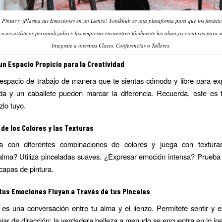
 Pintar y ¡Plasma tus Emociones en un Lienzo! Sonikhub es una plataforma para que los fanáti
vicios artísticos personalizados y las empresas encuentren fácilmente las alianzas creativas para su
Integrate a nuestras Clases, Conferencias o Talleres.
n Espacio Propicio para la Creatividad
espacio de trabajo de manera que te sientas cómodo y libre para ex
da y un caballete pueden marcar la diferencia. Recuerda, este es t
zlo tuyo.
de los Colores y las Texturas
a con diferentes combinaciones de colores y juega con textura
calma? Utiliza pinceladas suaves. ¿Expresar emoción intensa? Prueba
 capas de pintura.
 tus Emociones Fluyan a Través de tus Pinceles
es una conversación entre tu alma y el lienzo. Permítete sentir y 
ar de dirección; la verdadera belleza a menudo se encuentra en lo in