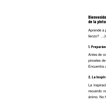
Bienvenid
de la pint
Aprende a p
lienzo? .. 
1.
Preparánd
Antes de co
pinceles de
Encuentra u
2.
La Inspir
La inspirac
recuerdo no
ánimo. No h