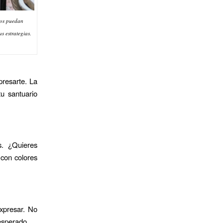
cos puedan
s estrategias.
presarte. La
u santuario
s. ¿Quieres
 con colores
expresar. No
esperado.