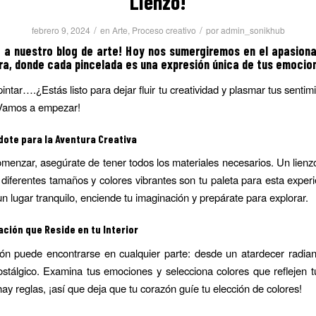
Lienzo!
/
/
febrero 9, 2024
en
Arte
,
Proceso creativo
por
admin_sonikhub
o a nuestro blog de arte! Hoy nos sumergiremos en el apasion
ura, donde cada pincelada es una expresión única de tus emocio
intar….¿Estás listo para dejar fluir tu creatividad y plasmar tus sentim
¡Vamos a empezar!
ote para la Aventura Creativa
menzar, asegúrate de tener todos los materiales necesarios. Un lienz
 diferentes tamaños y colores vibrantes son tu paleta para esta experi
n lugar tranquilo, enciende tu imaginación y prepárate para explorar.
ación que Reside en tu Interior
ión puede encontrarse en cualquier parte: desde un atardecer radia
stálgico. Examina tus emociones y selecciona colores que reflejen 
ay reglas, ¡así que deja que tu corazón guíe tu elección de colores!