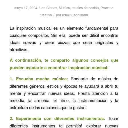
/
mayo 17, 2024
en
Clases
,
Música
,
musico de sesión
,
Proceso
/
creativo
por
admin_sonikhub
La inspiración musical es un elemento fundamental para
cualquier compositor. Sin ella, puede ser difícil encontrar
ideas nuevas y crear piezas que sean originales y
atractivas.
A continuación, te comparto algunos consejos que
pueden ayudarte a encontrar inspiración músical:
1. Escucha mucha música:
Rodearte de música de
diferentes géneros, estilos y épocas te ayudará a abrir tu
mente y encontrar nuevas ideas. Presta atención a la
melodía, la armonía, el ritmo, la instrumentación y la
estructura de las canciones que te gustan.
2. Experimenta con diferentes instrumentos:
Tocar
diferentes instrumentos te permitirá explorar nuevas