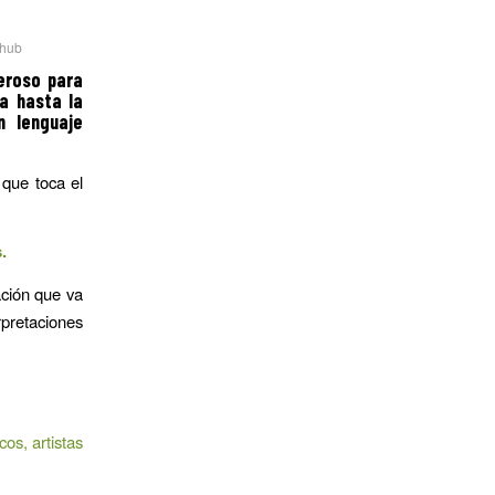
hub
eroso para
a hasta la
n lenguaje
 que toca el
.
ación que va
rpretaciones
os, artistas