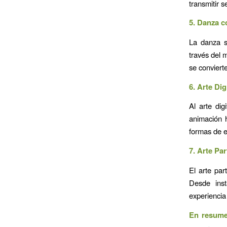
transmitir s
5. Danza c
La danza s
través del 
se convierte
6. Arte Di
Al arte di
animación h
formas de e
7. Arte Pa
El arte par
Desde inst
experiencia
En resum