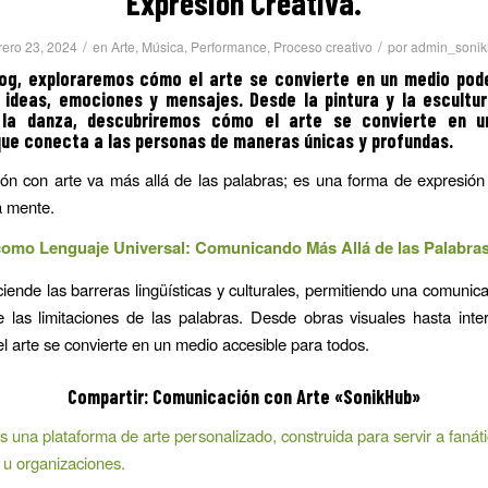
Expresión Creativa.
/
/
rero 23, 2024
en
Arte
,
Música
,
Performance
,
Proceso creativo
por
admin_sonik
log, exploraremos cómo el arte se convierte en un medio pod
 ideas, emociones y mensajes. Desde la pintura y la escultur
la danza, descubriremos cómo el arte se convierte en u
que conecta a las personas de maneras únicas y profundas.
n con arte va más allá de las palabras; es una forma de expresión
a mente.
 como Lenguaje Universal: Comunicando Más Allá de las Palabras
sciende las barreras lingüísticas y culturales, permitiendo una comunic
 las limitaciones de las palabras. Desde obras visuales hasta inte
el arte se convierte en un medio accesible para todos.
Compartir:
Comunicación con Arte
«SonikHub»
 una plataforma de arte personalizado, construida para servir a fanátic
u organizaciones.