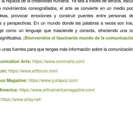
la riqueza de la creatividad humana. Ya sea a través de lienzos, escul
o movimientos coreografiados, el arte se convierte en un medio po
deas, provocar emociones y construir puentes entre personas de
s y perspectivas. En un mundo donde las palabras a veces son insuf
ige como un lenguaje que trasciende y conecta, ofreciendo una c
ignificativa.
¡Bienvenidos al fascinante mundo de la comunicación
o unas fuentes para que tengas más información sobre la comunicación
nication Arts:
https://www.commarts.com/
rum:
https://www.artforum.com/
poz Magazine:
https://www.juxtapoz.com/
 America:
https://www.artinamericamagazine.com/
https://www.artsy.net/