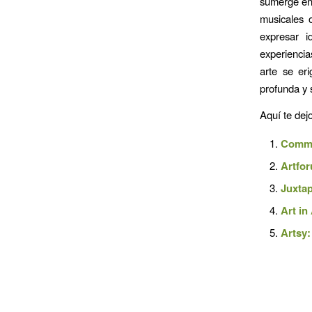
sumerge en 
musicales 
expresar i
experiencia
arte se er
profunda y s
Aquí te dej
Commu
Artfo
Juxta
Art in
Artsy: