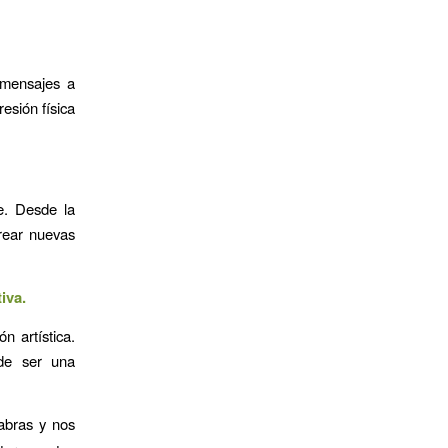
 mensajes a
esión física
e. Desde la
crear nuevas
iva.
n artística.
ede ser una
abras y nos