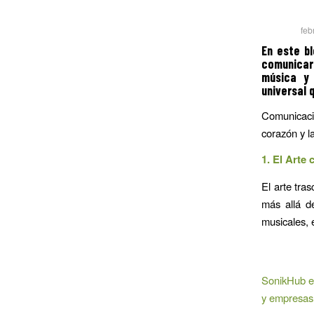
feb
En este b
comunicar
música y 
universal 
Comunicació
corazón y l
1. El Arte
El arte tra
más allá de
musicales, 
SonikHub es
y empresas 