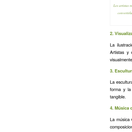
Los artistas 
convertirl
2. Visualiz
La ilustra
Artistas y
visualmente
3. Escultu
La escultur
forma y la
tangible.
4. Música 
La música 
composicion