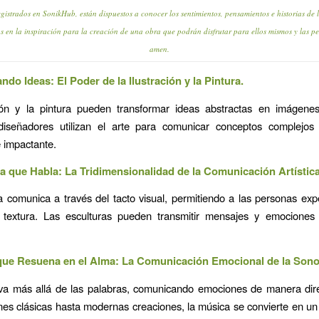
registrados en SonikHub, están dispuestos a conocer los sentimientos, pensamientos e historias de l
as en la inspiración para la creación de una obra que podrán disfrutar para ellos mismos y las p
amen.
ando Ideas: El Poder de la Ilustración y la Pintura.
ción y la pintura pueden transformar ideas abstractas en imágenes
 diseñadores utilizan el arte para comunicar conceptos complejo
 impactante.
ra que Habla: La Tridimensionalidad de la Comunicación Artística
a comunica a través del tacto visual, permitiendo a las personas exp
 textura. Las esculturas pueden transmitir mensajes y emocione
que Resuena en el Alma: La Comunicación Emocional de la Sono
va más allá de las palabras, comunicando emociones de manera dir
es clásicas hasta modernas creaciones, la música se convierte en u