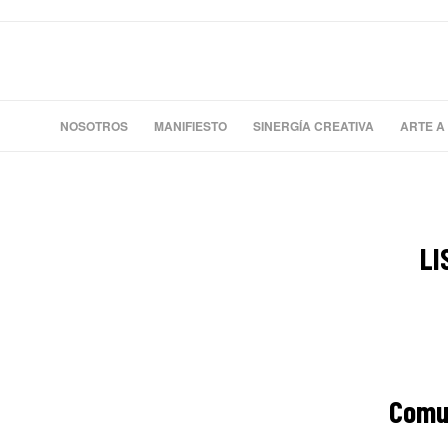
NOSOTROS
MANIFIESTO
SINERGÍA CREATIVA
ARTE A
LI
Comun