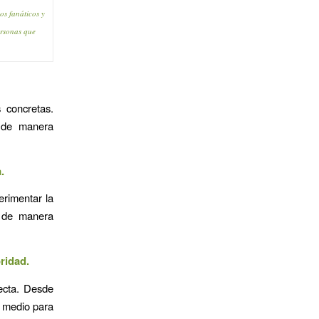
os fanáticos y
ersonas que
 concretas.
s de manera
.
erimentar la
s de manera
ridad.
ecta. Desde
n medio para