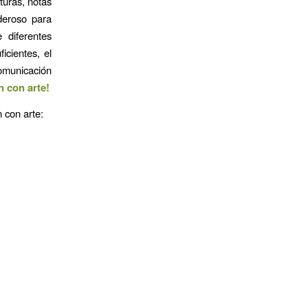
turas, notas
deroso para
 diferentes
icientes, el
omunicación
 con arte!
 con arte: