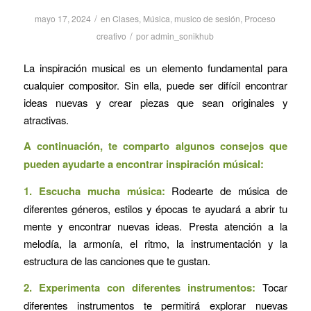
/
mayo 17, 2024
en
Clases
,
Música
,
musico de sesión
,
Proceso
/
creativo
por
admin_sonikhub
La inspiración musical es un elemento fundamental para
cualquier compositor. Sin ella, puede ser difícil encontrar
ideas nuevas y crear piezas que sean originales y
atractivas.
A continuación, te comparto algunos consejos que
pueden ayudarte a encontrar inspiración músical:
1. Escucha mucha música:
Rodearte de música de
diferentes géneros, estilos y épocas te ayudará a abrir tu
mente y encontrar nuevas ideas. Presta atención a la
melodía, la armonía, el ritmo, la instrumentación y la
estructura de las canciones que te gustan.
2. Experimenta con diferentes instrumentos:
Tocar
diferentes instrumentos te permitirá explorar nuevas