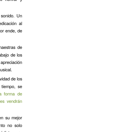
 sonido. Un
dicación al
por ende, de
maestras de
abajo de los
apreciación
usical.
vidad de los
 tiempo, se
a forma de
nes vendrán
en su mejor
nto no solo