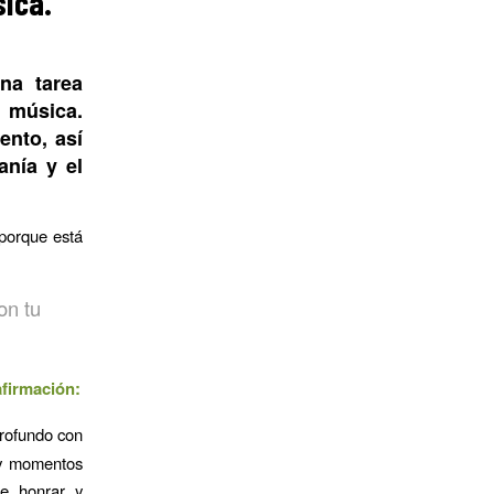
sica.
na tarea
a música.
ento, así
anía y el
 porque está
on tu
firmación:
profundo con
s y momentos
de honrar y