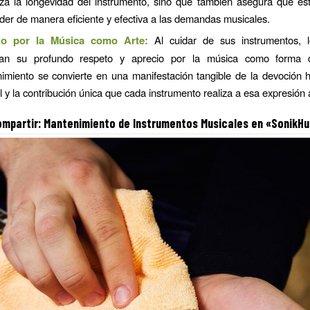
iza la longevidad del instrumento, sino que también asegura que est
der de manera eficiente y efectiva a las demandas musicales.
io por la Música como Arte:
Al cuidar de sus instrumentos, 
san su profundo respeto y aprecio por la música como forma d
imiento se convierte en una manifestación tangible de la devoción h
 y la contribución única que cada instrumento realiza a esa expresión a
mpartir:
Mantenimiento de Instrumentos Musicales
en «SonikHu