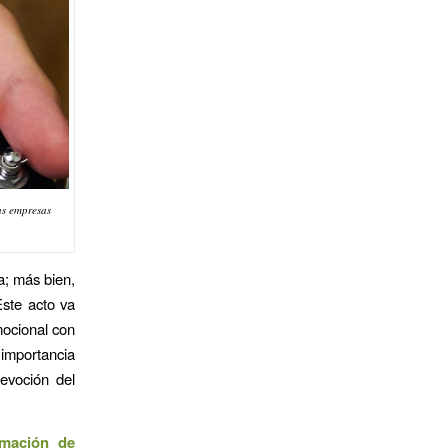
as empresas
a; más bien,
Este acto va
mocional con
 importancia
devoción del
rmación de