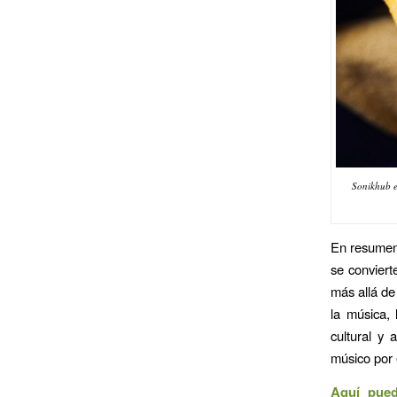
Sonikhub e
En resumen,
se conviert
más allá de
la música, 
cultural y 
músico por 
Aquí pued