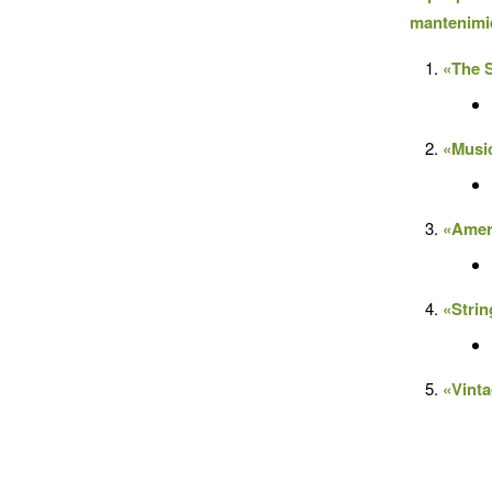
mantenimi
«The 
«Musi
«Amer
«Stri
«Vinta