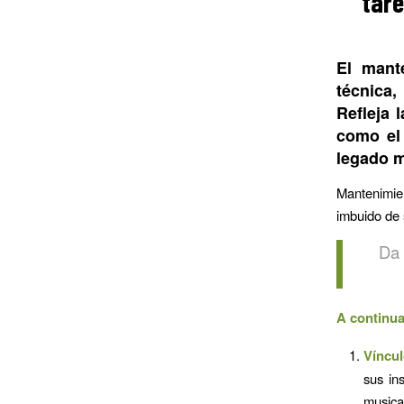
tare
El mant
técnica,
Refleja 
como el 
legado m
Mantenimien
imbuido de 
Da 
A continua
Víncu
sus in
musica