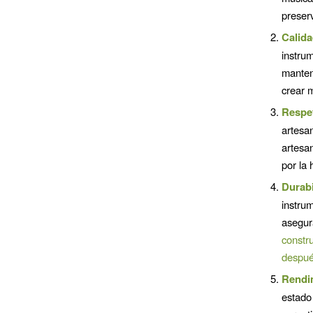
preser
Calida
instru
manten
crear m
Respe
artesa
artesa
por la 
Durabi
instru
asegur
constr
despué
Rendi
estado