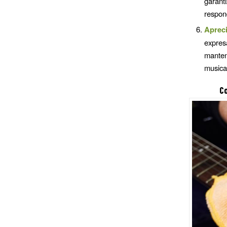
garant
respon
Aprec
expre
manten
musical
Co