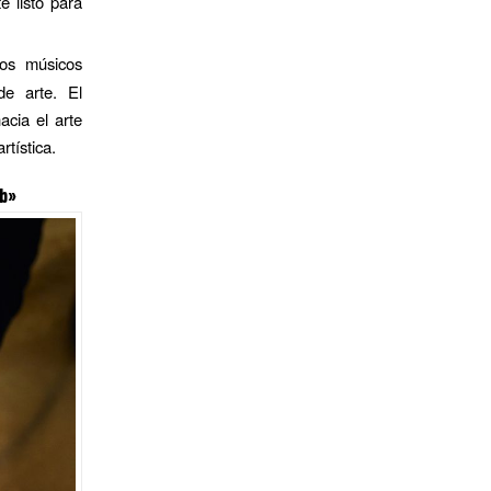
é listo para
los músicos
e arte. El
acia el arte
rtística.
b»