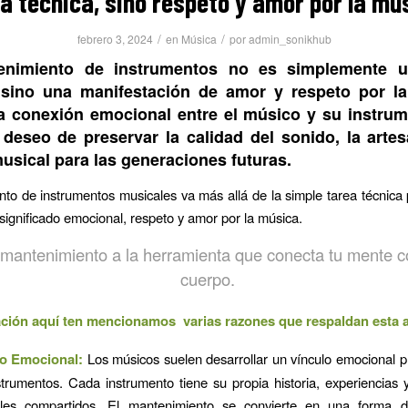
a técnica, sino respeto y amor por la mú
/
/
febrero 3, 2024
en
Música
por
admin_sonikhub
enimiento de instrumentos no es simplemente u
 sino una manifestación de amor y respeto por l
la conexión emocional entre el músico y su instrum
deseo de preservar la calidad del sonido, la artes
usical para las generaciones futuras.
to de instrumentos musicales va más allá de la simple tarea técnica
significado emocional, respeto y amor por la música.
mantenimiento a la herramienta que conecta tu mente c
cuerpo.
ción aquí ten mencionamos varias razones que respaldan esta a
lo Emocional:
Los músicos suelen desarrollar un vínculo emocional 
strumentos. Cada instrumento tiene su propia historia, experiencia
les compartidos. El mantenimiento se convierte en una forma 