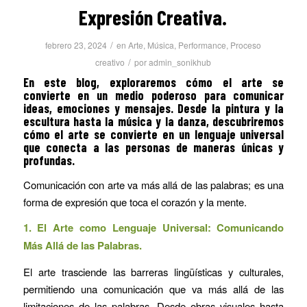
Expresión Creativa.
/
febrero 23, 2024
en
Arte
,
Música
,
Performance
,
Proceso
/
creativo
por
admin_sonikhub
En este blog, exploraremos cómo el arte se
convierte en un medio poderoso para comunicar
ideas, emociones y mensajes. Desde la pintura y la
escultura hasta la música y la danza, descubriremos
cómo el arte se convierte en un lenguaje universal
que conecta a las personas de maneras únicas y
profundas.
Comunicación con arte va más allá de las palabras; es una
forma de expresión que toca el corazón y la mente.
1. El Arte como Lenguaje Universal: Comunicando
Más Allá de las Palabras.
El arte trasciende las barreras lingüísticas y culturales,
permitiendo una comunicación que va más allá de las
limitaciones de las palabras. Desde obras visuales hasta