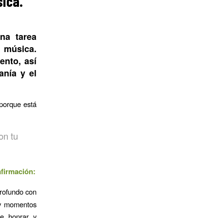
sica.
na tarea
a música.
ento, así
anía y el
 porque está
on tu
firmación:
profundo con
s y momentos
de honrar y