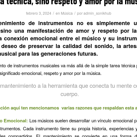
a técnica, sino respeto y amor por la mú
/
/
febrero 3, 2024
en
Música
por
admin_sonikhub
enimiento de instrumentos no es simplemente u
 sino una manifestación de amor y respeto por l
la conexión emocional entre el músico y su instrum
deseo de preservar la calidad del sonido, la artes
usical para las generaciones futuras.
to de instrumentos musicales va más allá de la simple tarea técnica
significado emocional, respeto y amor por la música.
mantenimiento a la herramienta que conecta tu mente c
cuerpo.
ción aquí ten mencionamos varias razones que respaldan esta a
lo Emocional:
Los músicos suelen desarrollar un vínculo emocional 
strumentos. Cada instrumento tiene su propia historia, experiencia
les compartidos. El mantenimiento se convierte en una forma 