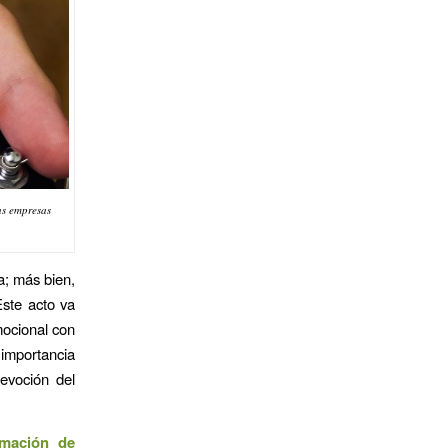
as empresas
a; más bien,
Este acto va
mocional con
 importancia
devoción del
rmación de