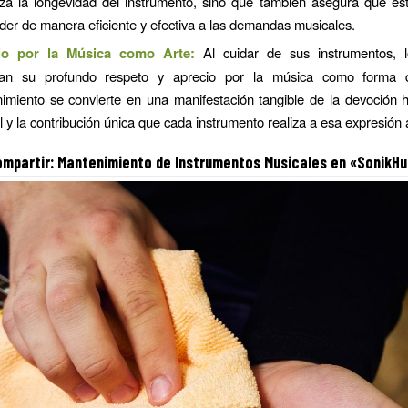
iza la longevidad del instrumento, sino que también asegura que est
der de manera eficiente y efectiva a las demandas musicales.
io por la Música como Arte:
Al cuidar de sus instrumentos, 
san su profundo respeto y aprecio por la música como forma d
imiento se convierte en una manifestación tangible de la devoción h
 y la contribución única que cada instrumento realiza a esa expresión a
mpartir:
Mantenimiento de Instrumentos Musicales
en «SonikHu