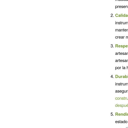
preser
Calida
instru
manten
crear m
Respe
artesa
artesa
por la 
Durabi
instru
asegur
constr
despué
Rendi
estado