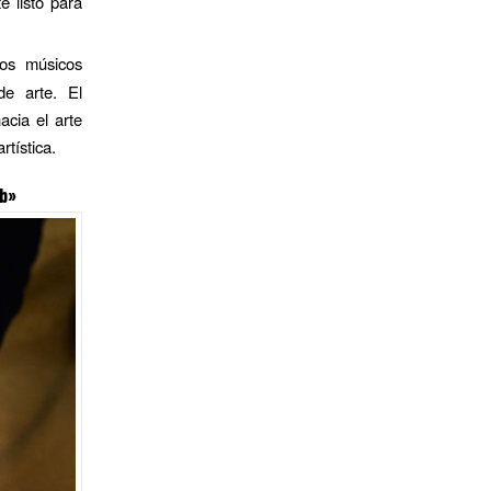
é listo para
los músicos
e arte. El
acia el arte
rtística.
b»