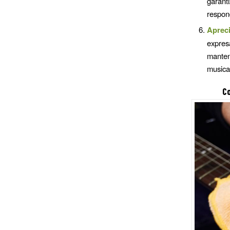
garant
respon
Aprec
expre
manten
musical
Co