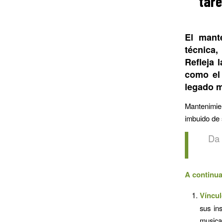
tare
El mant
técnica,
Refleja 
como el 
legado m
Mantenimien
imbuido de 
Da 
A continua
Víncu
sus in
musica