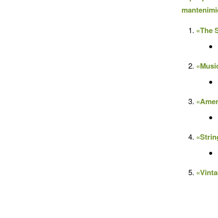
mantenimi
«The 
«Musi
«Amer
«Stri
«Vinta