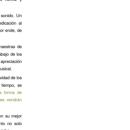
 sonido. Un
dicación al
por ende, de
maestras de
abajo de los
apreciación
usical.
vidad de los
 tiempo, se
a forma de
nes vendrán
en su mejor
nto no solo