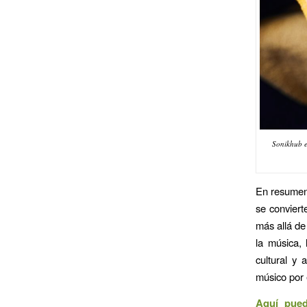
Sonikhub e
En resumen,
se conviert
más allá de
la música, 
cultural y 
músico por 
Aquí pued