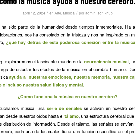
cómo la música ayuda a nuestro cerebro
/
/
abril 12, 2024
en
Arte
,
Música
por
admin_sonikhub
ha sido parte de la humanidad desde tiempos inmemoriales. Ha
lebraciones, nos ha consolado en la tristeza y nos ha inspirado en
ro,
¿qué hay detrás de esta poderosa conexión entre la música
g, exploraremos el fascinante mundo de la
neurociencia musical
, u
arga de estudiar los efectos de la música en el cerebro humano. De
úsica
ayuda a nuestras emociones, nuestra memoria, nuestra ca
 e incluso nuestra salud física y mental.
¿Cómo funciona la música en nuestro cerebro?
cuchamos música, una
serie de señales
se activan en nuestro cer
jan desde nuestros oídos hasta el
tálamo
, una estructura cerebral qu
e distribución de información. Desde el tálamo, las señales se envían 
erebro, cada una de las cuales tiene una función específica en el p