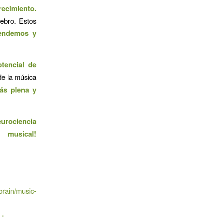
ecimiento.
ebro. Estos
tendemos y
tencial de
de la música
ás plena y
eurociencia
musical!
brain/music-