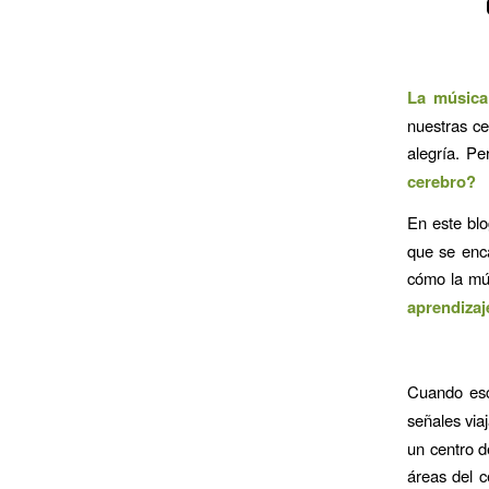
La música
nuestras ce
alegría. Pe
cerebro?
En este blo
que se enc
cómo la m
aprendizaje
Cuando es
señales via
un centro d
áreas del c