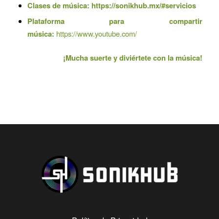
Clases de música:
https://sonikhub.mx/#servicios
Plataforma para compartir
música:
https://www.youtube.com/
¡Mucha suerte y diviértete con la música!