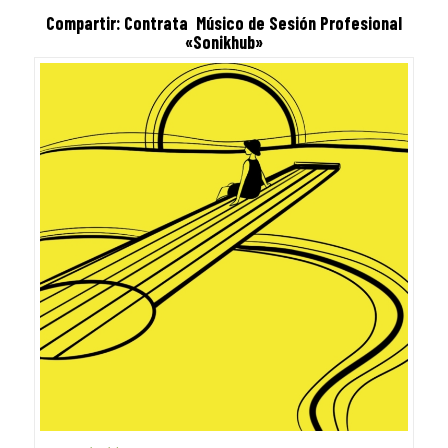
Compartir: Contrata
Músico de Sesión
Profesional
«Sonikhub»