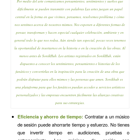
Por medio del arte comunicamos pensamientos, sentimientos y sueños que
difícilmente se pueden transmitir con palabras Las artes juegan un papel
central en la forma en que vivimos, pensamos, resolvemos problema y cómo
nos sentimos acerca de nosotros mismos. Nos exponen a diferentes formas de
pensar, transforman y hacen especial cualquier celebración, ambiente y en
general todo lo que nos rodea. Aún siendo tan especial, pocas veces tenemos
la oportunidad de insertarnos en la historia o en la creación de las obras. Al
menos antes de SonikHub. Los artistas registrados en SonikHub, están
dispuestos a conocer los sentimientos, pensamientos e historias de los
fanáticos y convertirlas en la inspiración para la creación de una obra que
podrán disfrutar para ellos mismos y las personas que amen. Sonikhub es
una plataforma para que los fanáticos puedan acceder a servicios artísticos
personalizados y las empresas encuentren fácilmente las alianzas creativas
para sus estrategias.
Eficiencia y ahorro de tiempo:
Contratar a un músico
de sesión puede ahorrarte tiempo y esfuerzo. No tienes
que invertir tiempo en audiciones, pruebas o