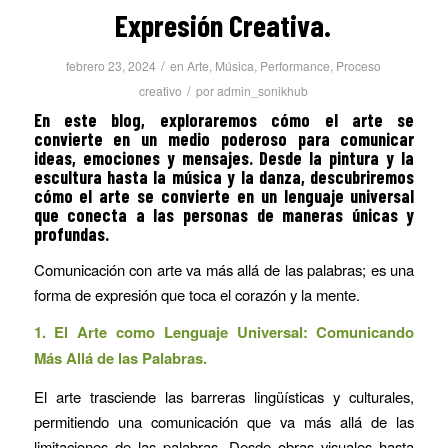
Expresión Creativa.
/
febrero 23, 2024
en
Arte
,
Música
,
Performance
,
Proceso
/
creativo
por
admin_sonikhub
En este blog, exploraremos cómo el arte se
convierte en un medio poderoso para comunicar
ideas, emociones y mensajes. Desde la pintura y la
escultura hasta la música y la danza, descubriremos
cómo el arte se convierte en un lenguaje universal
que conecta a las personas de maneras únicas y
profundas.
Comunicación con arte va más allá de las palabras; es una
forma de expresión que toca el corazón y la mente.
1. El Arte como Lenguaje Universal: Comunicando
Más Allá de las Palabras.
El arte trasciende las barreras lingüísticas y culturales,
permitiendo una comunicación que va más allá de las
limitaciones de las palabras. Desde obras visuales hasta