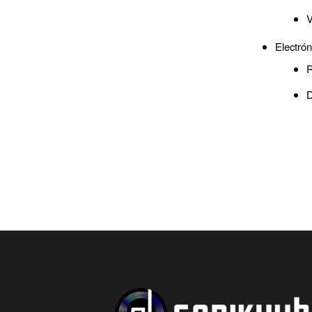
V
Electrón
R