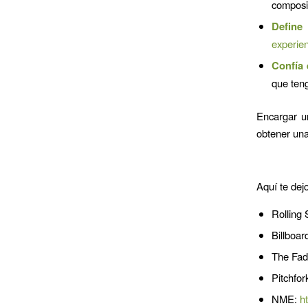
composit
Define
experien
Confía 
que ten
Encargar un
obtener una
Aquí te dej
Rolling
Billboar
The Fad
Pitchfor
NME:
h