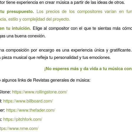
or tiene experiencia en crear música a partir de las ideas de otros.
 tu presupuesto.
Los precios de los compositores varían en fu
cia, estilo y complejidad del proyecto.
en tu intuición.
Elige al compositor con el que te sientas más cómo
gas una buena conexión.
a composición por encargo es una experiencia única y gratificante
 pieza musical que refleja tu personalidad y tus emociones.
¡No esperes más y da vida a tu música co
o algunos links de Revistas generales de música:
 Stone:
https://www.rollingstone.com/
d:
https://www.billboard.com/
er:
https://www.thefader.com/
k:
https://pitchfork.com/
ttps://www.nme.com/