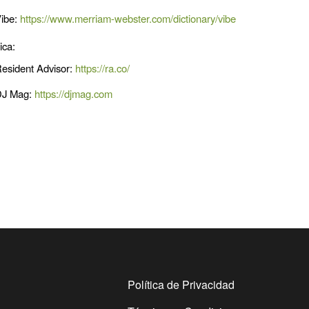
ibe:
https://www.merriam-webster.com/dictionary/vibe
ica:
esident Advisor:
https://ra.co/
DJ Mag:
https://djmag.com
Política de Privacidad