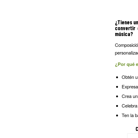
¿Tienes u
convertir
música?
Composició
personaliza
¿Por qué e
Obtén un
Expresa 
Crea un 
Celebra
Ten la b
C