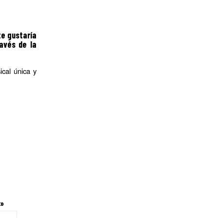
e gustaría
avés de la
cal única y
o»