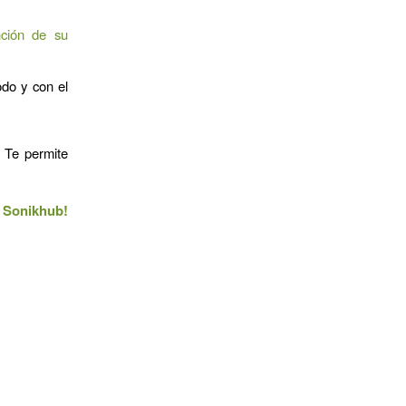
nción de su
do y con el
. Te permite
n Sonikhub!