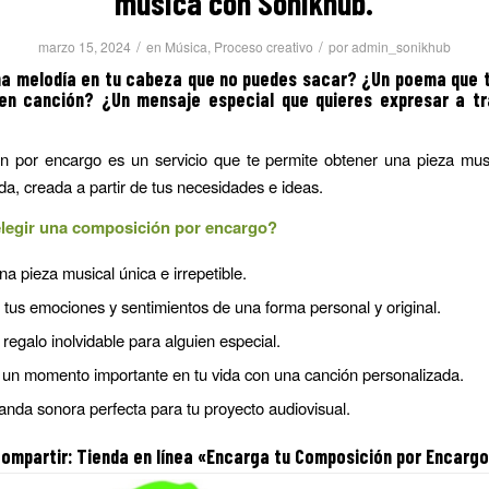
música con Sonikhub.
/
/
marzo 15, 2024
en
Música
,
Proceso creativo
por
admin_sonikhub
na melodía en tu cabeza que no puedes sacar?
¿Un poema que t
 en canción? ¿Un mensaje especial que quieres expresar a tr
n por encargo es un servicio que te permite obtener una pieza musi
da, creada a partir de tus necesidades e ideas.
legir una composición por encargo?
a pieza musical única e irrepetible.
tus emociones y sentimientos de una forma personal y original.
regalo inolvidable para alguien especial.
 un momento importante en tu vida con una canción personalizada.
anda sonora perfecta para tu proyecto audiovisual.
ompartir: Tienda en línea «Encarga tu
Composición por Encarg