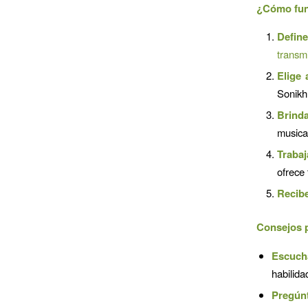
¿Cómo fun
Define
transm
Elige 
Sonikhu
Brinda
musical
Trabaj
ofrece
Recibe
Consejos p
Escuch
habilida
Pregúnt