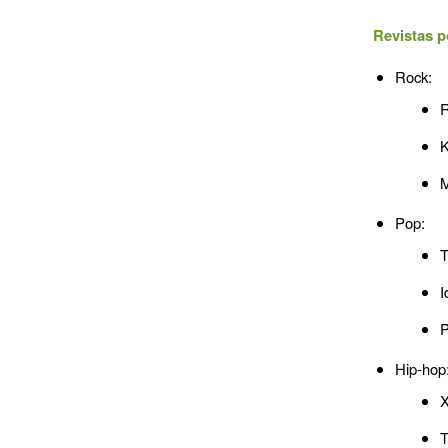
Revistas p
Rock:
R
K
M
Pop:
T
I
P
Hip-hop
T