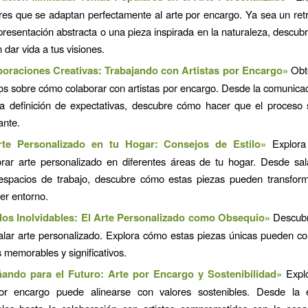
res que se adaptan perfectamente al arte por encargo. Ya sea un retra
presentación abstracta o una pieza inspirada en la naturaleza, descub
dar vida a tus visiones.
oraciones Creativas: Trabajando con Artistas por Encargo»
Obt
cos sobre cómo colaborar con artistas por encargo. Desde la comunicac
la definición de expectativas, descubre cómo hacer que el proceso 
cante.
rte Personalizado en tu Hogar: Consejos de Estilo»
Explora
orar arte personalizado en diferentes áreas de tu hogar. Desde sal
espacios de trabajo, descubre cómo estas piezas pueden transform
er entorno.
os Inolvidables: El Arte Personalizado como Obsequio»
Descubre
alar arte personalizado. Explora cómo estas piezas únicas pueden co
 memorables y significativos.
ando para el Futuro: Arte por Encargo y Sostenibilidad»
Explo
or encargo puede alinearse con valores sostenibles. Desde la 