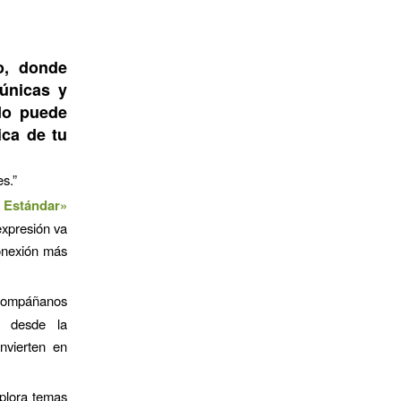
o, donde
únicas y
ado puede
ica de tu
s.”
 Estándar»
expresión va
onexión más
ompáñanos
, desde la
nvierten en
lora temas