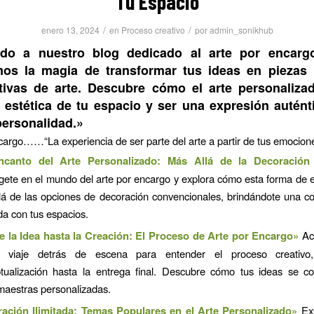
Tu Espacio
/
/
enero 13, 2024
en
Proceso creativo
por
admin_sonikhub
ido a nuestro blog dedicado al arte por encarg
mos la magia de transformar tus ideas en piezas 
ativas de arte. Descubre cómo el arte personaliz
a estética de tu espacio y ser una expresión autént
 personalidad.»
cargo……“La experiencia de ser parte del arte a partir de tus emocione
ncanto del Arte Personalizado: Más Allá de la Decoración
ete en el mundo del arte por encargo y explora cómo esta forma de 
lá de las opciones de decoración convencionales, brindándote una c
da con tus espacios.
 la Idea hasta la Creación: El Proceso de Arte por Encargo»
Ac
 viaje detrás de escena para entender el proceso creativo
tualización hasta la entrega final. Descubre cómo tus ideas se co
maestras personalizadas.
ración Ilimitada: Temas Populares en el Arte Personalizado»
Exp