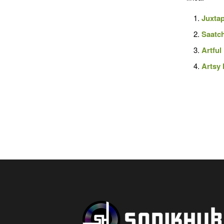
Juxta
Saatch
Artful
Artsy 