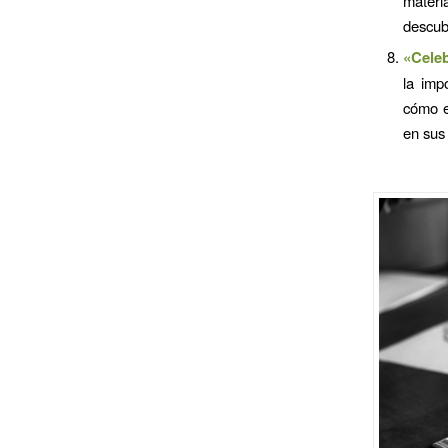
materi
descub
«Celeb
la imp
cómo e
en sus