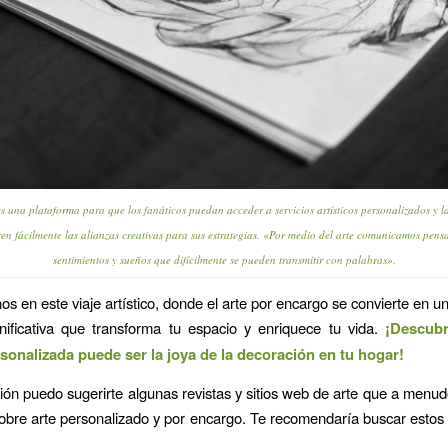
s una plataforma para que los fanáticos puedan acceder a servicios artísticos personalizados y l
en fácilmente las alianzas creativas para sus estrategias. «Por medio del arte comunicamos pens
sentimientos y sueños que difícilmente se pueden transmitir con palabras».
 en este viaje artístico, donde el arte por encargo se convierte en u
nificativa que transforma tu espacio y enriquece tu vida.
¡Descubr
rsonalizada puede ser la joya de la decoración en tu hogar!
ión puedo sugerirte algunas revistas y sitios web de arte que a menu
obre arte personalizado y por encargo. Te recomendaría buscar estos