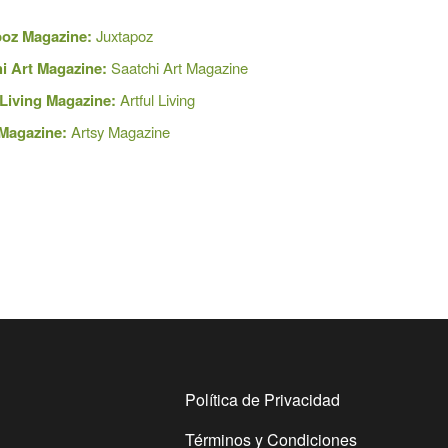
poz Magazine:
Juxtapoz
i Art Magazine
:
Saatchi Art Magazine
 Living Magazine:
Artful Living
Magazine:
Artsy Magazine
Política de Privacidad
Términos y Condiciones