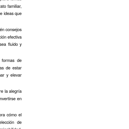
to familiar,
re ideas que
én consejos
ión efectiva
sea fluido y
 formas de
as de estar
ar y elevar
 la alegría
nvertirse en
ra cómo el
elección de