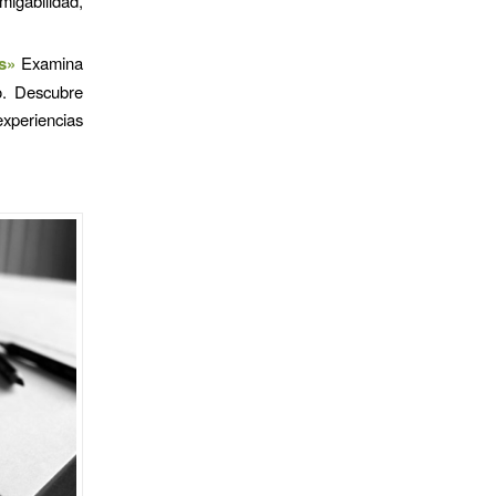
igabilidad,
s»
Examina
go. Descubre
experiencias