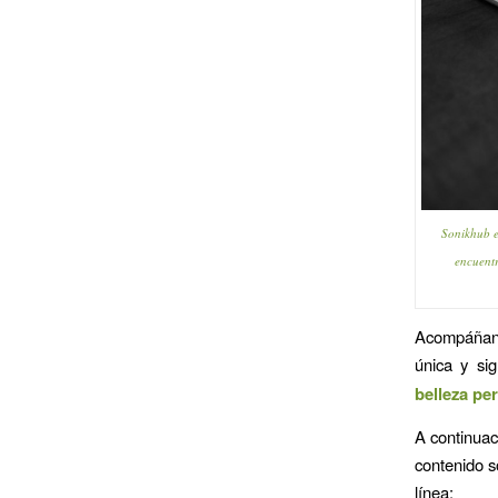
Sonikhub e
encuentr
Acompáñanos
única y sig
belleza pe
A continuac
contenido s
línea: