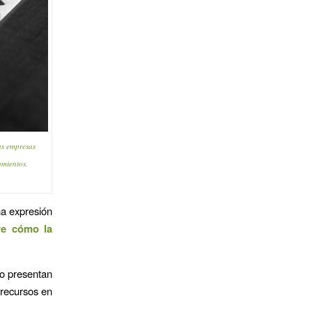
as empresas
amientos,
na expresión
e cómo la
do presentan
 recursos en