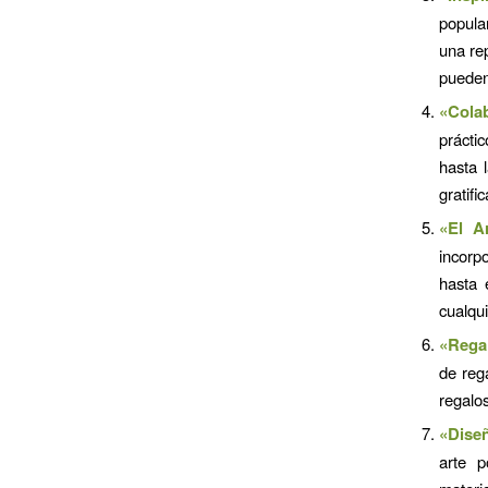
popula
una re
pueden 
«Colab
prácti
hasta 
gratifi
«El A
incorp
hasta 
cualqui
«Regal
de reg
regalos
«Diseñ
arte p