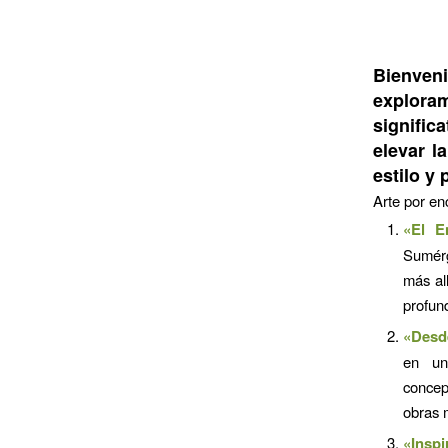
Bienven
explora
signific
elevar l
estilo y
Arte por en
«El E
Sumérg
más al
profun
«Desde
en un
concep
obras 
«Inspi