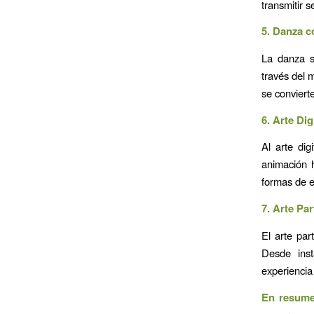
transmitir s
5. Danza c
La danza s
través del 
se convierte
6. Arte Di
Al arte di
animación h
formas de e
7. Arte Pa
El arte par
Desde inst
experiencia
En resum