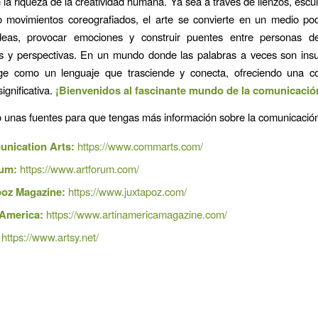
la riqueza de la creatividad humana. Ya sea a través de lienzos, escul
o movimientos coreografiados, el arte se convierte en un medio po
deas, provocar emociones y construir puentes entre personas de
s y perspectivas. En un mundo donde las palabras a veces son insuf
ige como un lenguaje que trasciende y conecta, ofreciendo una c
ignificativa.
¡Bienvenidos al fascinante mundo de la comunicación
o unas fuentes para que tengas más información sobre la comunicación
nication Arts:
https://www.commarts.com/
rum:
https://www.artforum.com/
poz Magazine:
https://www.juxtapoz.com/
 America:
https://www.artinamericamagazine.com/
https://www.artsy.net/