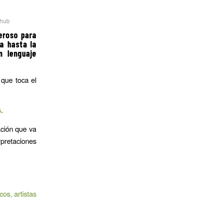
hub
eroso para
a hasta la
n lenguaje
 que toca el
.
ación que va
rpretaciones
os, artistas