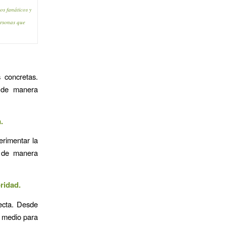
os fanáticos y
ersonas que
 concretas.
s de manera
.
erimentar la
s de manera
ridad.
ecta. Desde
n medio para