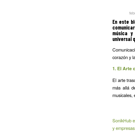
feb
En este b
comunicar
música y 
universal 
Comunicació
corazón y l
1. El Arte
El arte tra
más allá de
musicales, 
SonikHub es
y empresas 