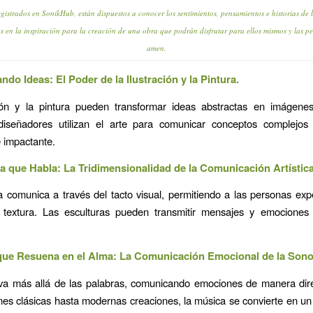
registrados en SonikHub, están dispuestos a conocer los sentimientos, pensamientos e historias de l
as en la inspiración para la creación de una obra que podrán disfrutar para ellos mismos y las p
amen.
ando Ideas: El Poder de la Ilustración y la Pintura.
ción y la pintura pueden transformar ideas abstractas en imágenes
 diseñadores utilizan el arte para comunicar conceptos complejo
 impactante.
ra que Habla: La Tridimensionalidad de la Comunicación Artística
a comunica a través del tacto visual, permitiendo a las personas exp
 textura. Las esculturas pueden transmitir mensajes y emocione
que Resuena en el Alma: La Comunicación Emocional de la Sono
va más allá de las palabras, comunicando emociones de manera dir
es clásicas hasta modernas creaciones, la música se convierte en u