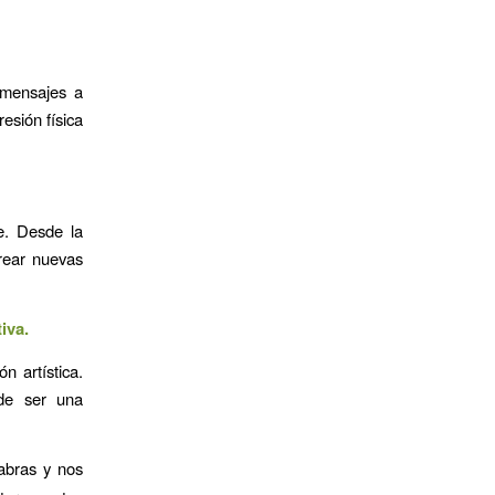
 mensajes a
esión física
e. Desde la
crear nuevas
iva.
n artística.
ede ser una
abras y nos