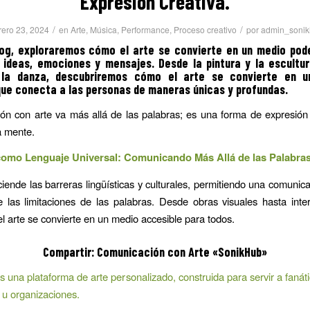
Expresión Creativa.
/
/
rero 23, 2024
en
Arte
,
Música
,
Performance
,
Proceso creativo
por
admin_sonik
log, exploraremos cómo el arte se convierte en un medio pod
 ideas, emociones y mensajes. Desde la pintura y la escultur
la danza, descubriremos cómo el arte se convierte en u
que conecta a las personas de maneras únicas y profundas.
n con arte va más allá de las palabras; es una forma de expresión
a mente.
 como Lenguaje Universal: Comunicando Más Allá de las Palabras
sciende las barreras lingüísticas y culturales, permitiendo una comunic
 las limitaciones de las palabras. Desde obras visuales hasta inte
el arte se convierte en un medio accesible para todos.
Compartir:
Comunicación con Arte
«SonikHub»
 una plataforma de arte personalizado, construida para servir a fanátic
u organizaciones.