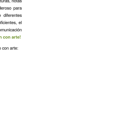
turas, notas
deroso para
 diferentes
icientes, el
omunicación
 con arte!
 con arte: