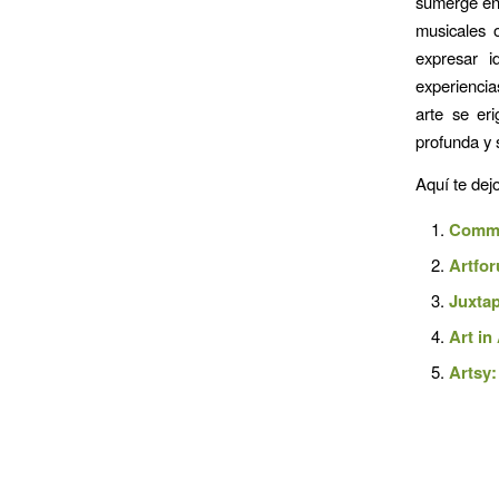
sumerge en 
musicales 
expresar i
experiencia
arte se er
profunda y s
Aquí te dej
Commu
Artfo
Juxta
Art in
Artsy: