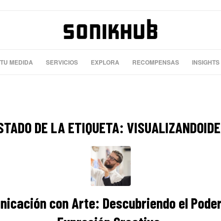
 TU MEDIDA
SERVICIOS
EXPLORA
RECOMPENSAS
INSIGHTS
STADO DE LA ETIQUETA:
VISUALIZANDOID
icación con Arte: Descubriendo el Poder