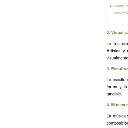
Los artistas 
convertirl
2. Visualiz
La ilustra
Artistas y
visualmente
3. Escultu
La escultur
forma y la
tangible.
4. Música 
La música 
composicion