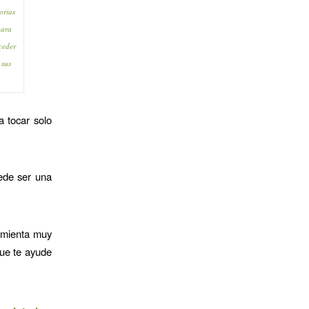
orias
para
ceder
 sus
a tocar solo
ede ser una
amienta muy
que te ayude