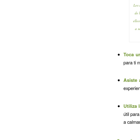
Los 
de 
ello
a s
Toca un
para ti 
Asiste 
experien
Utiliza
útil par
a calmar