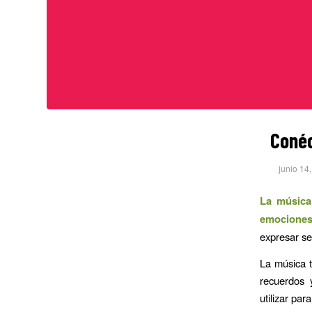
Conéc
junio 14
La música
emociones
expresar se
La música t
recuerdos 
utilizar par