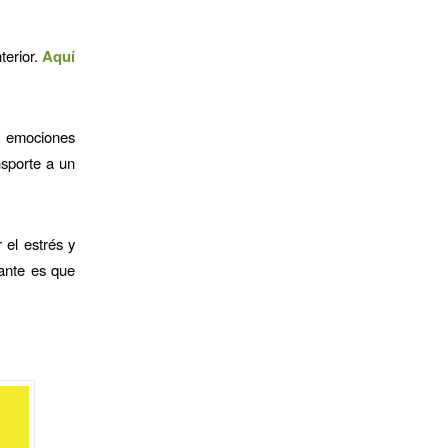
erior.
Aquí
 emociones
nsporte a un
 el estrés y
tante es que