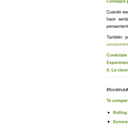
Consejos p
Cuando esc
hace sent
pensamient
También pu
concentrart
Conéctate 
Experiment
ti. La clav
#Sonikhub#
Te compart
Rolling
Sonora