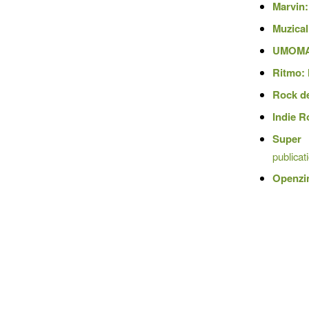
Marvin:
Muzical
UMOMA
Ritmo:
Rock d
Indie R
Super
publica
Openzi