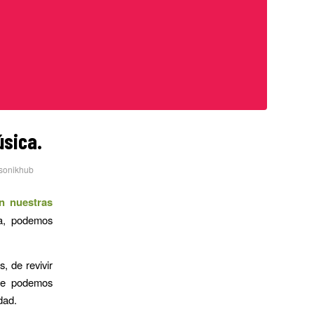
úsica.
sonikhub
n nuestras
ía, podemos
, de revivir
que podemos
dad.