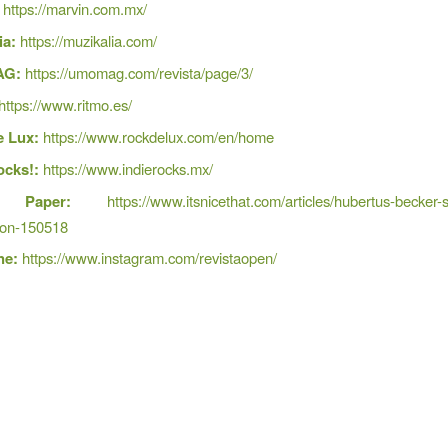
https://marvin.com.mx/
ia:
https://muzikalia.com/
G:
https://umomag.com/revista/page/3/
https://www.ritmo.es/
e Lux:
https://www.rockdelux.com/en/home
ocks!:
https://www.indierocks.mx/
 Paper:
https://www.itsnicethat.com/articles/hubertus-becker-
tion-150518
ne:
https://www.instagram.com/revistaopen/