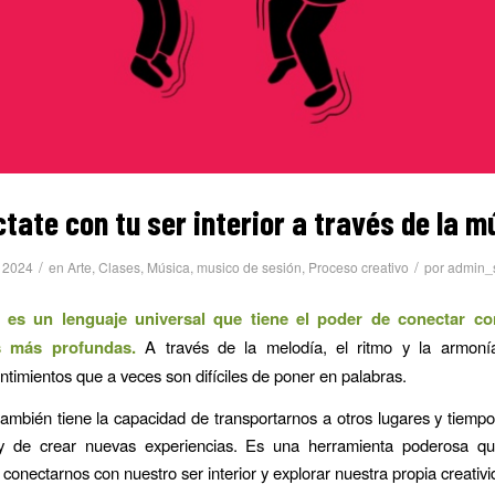
tate con tu ser interior a través de la m
/
/
, 2024
en
Arte
,
Clases
,
Música
,
musico de sesión
,
Proceso creativo
por
admin_
 es un lenguaje universal que tiene el poder de conectar co
 más profundas.
A través de la melodía, el ritmo y la armon
ntimientos que a veces son difíciles de poner en palabras.
ambién tiene la capacidad de transportarnos a otros lugares y tiempos
y de crear nuevas experiencias. Es una herramienta poderosa 
a conectarnos con nuestro ser interior y explorar nuestra propia creativi