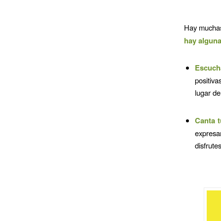
Hay muchas 
hay alguna
Escuch
positiva
lugar de
Canta t
expresa
disfrute