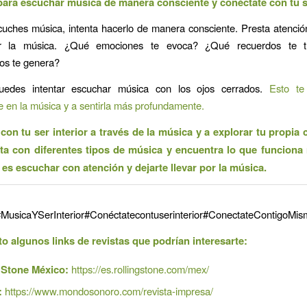
ara escuchar música de manera consciente y conéctate con tu se
uches música, intenta hacerlo de manera consciente. Presta atenció
ir la música. ¿Qué emociones te evoca? ¿Qué recuerdos te 
os te genera?
edes intentar escuchar música con los ojos cerrados.
Esto te
e en la música y a sentirla más profundamente.
con tu ser interior a través de la música y a explorar tu propia c
a con diferentes tipos de música y encuentra lo que funciona
e es escuchar con atención y dejarte llevar por la música.
MusicaYSerInterior#Conéctatecontuserinterior#ConectateContigoM
o algunos links de revistas que podrían interesarte:
 Stone México:
https://es.rollingstone.com/mex/
:
https://www.mondosonoro.com/revista-impresa/