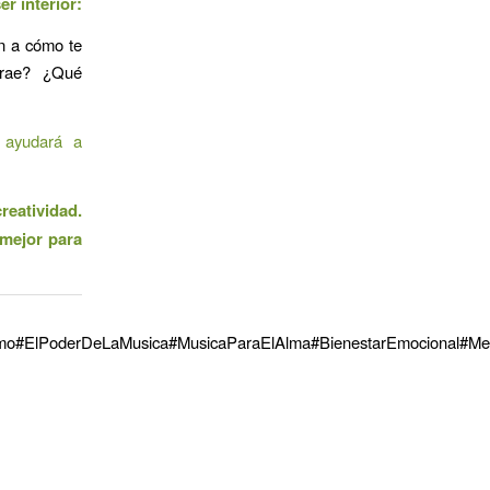
r interior:
n a cómo te
trae? ¿Qué
 ayudará a
reatividad.
 mejor para
ismo#ElPoderDeLaMusica#MusicaParaElAlma#BienestarEmocional#Med