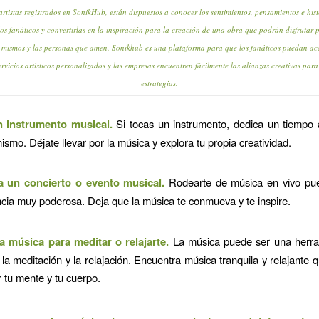
artistas registrados en SonikHub, están dispuestos a conocer los sentimientos, pensamientos e hist
los fanáticos y convertirlas en la inspiración para la creación de una obra que podrán disfrutar 
s mismos y las personas que amen. Sonikhub es una plataforma para que los fanáticos puedan ac
ervicios artísticos personalizados y las empresas encuentren fácilmente las alianzas creativas para
estrategias.
 instrumento musical.
Si tocas un instrumento, dedica un tiempo 
mismo. Déjate llevar por la música y explora tu propia creatividad.
a un concierto o evento musical.
Rodearte de música en vivo pu
cia muy poderosa. Deja que la música te conmueva y te inspire.
 la música para meditar o relajarte.
La música puede ser una herr
a la meditación y la relajación. Encuentra música tranquila y relajante 
 tu mente y tu cuerpo.