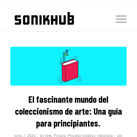
El fascinante mundo del
coleccionismo de arte: Una guía
para principiantes.
/
/
junio 7, 2024
en
Arte
,
Pintura
,
Proceso creativo
,
risografía
por