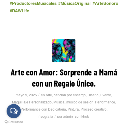
#ProductoresMusicales #MúsicaOriginal #ArteSonoro
#DAWLife
Arte con Amor: Sorprende a Mamá
con un Regalo Único.
/
mayo 9, 2025
en
Arte
,
canción por encargo
,
Diseño
,
Evento
,
Maquillaje Personalizado
,
Música
,
musico de sesión
,
Performance
,
Performance con Dedicatoria
,
Pintura
,
Proceso creativo
,
/
risografía
por
admin_sonikhub