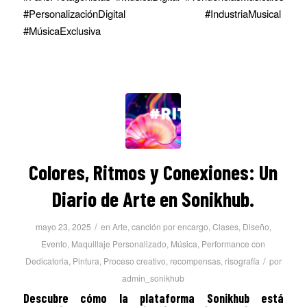
#PersonalizaciónDigital #IndustriaMusical
#MúsicaExclusiva
Colores, Ritmos y Conexiones: Un
Diario de Arte en Sonikhub.
/
mayo 23, 2025
en
Arte
,
canción por encargo
,
Clases
,
Diseño
,
Evento
,
Maquillaje Personalizado
,
Música
,
Performance con
/
Dedicatoria
,
Pintura
,
Proceso creativo
,
recompensas
,
risografía
por
admin_sonikhub
Descubre cómo la plataforma Sonikhub está