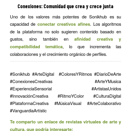
Conexiones: Comunidad que crea y crece junta
Uno de los valores más potentes de Sonikhub es su
capacidad de
conectar creativos afines
. Los algoritmos
de la plataforma no solo sugieren contenido basado en
gustos, sino también en
afinidad creativa y
compatibilidad temática
, lo que incrementa las
colaboraciones y el crecimiento orgánico de perfiles.
#Sonikhub #ArteDigital #ColoresYRitmos #DiarioDeArte
#ConexionesCreativas #ArteYMusica
#ExperienciaSensorial #ArtistasUnidos
#InnovaciónCreativa #RitmoYColor #CulturaDigital
#PlataformaCreativa #MúsicaVisual #ArteColaborativo
#VanguardiaArtístic
Te comparto un enlace de revistas virtuales de arte y
cultura, que podría interesarte: