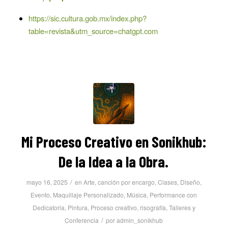
https://sic.cultura.gob.mx/index.php?
table=revista&utm_source=chatgpt.com
Mi Proceso Creativo en Sonikhub:
De la Idea a la Obra.
/
mayo 16, 2025
en
Arte
,
canción por encargo
,
Clases
,
Diseño
,
Evento
,
Maquillaje Personalizado
,
Música
,
Performance con
Dedicatoria
,
Pintura
,
Proceso creativo
,
risografía
,
Talleres y
/
Conferencia
por
admin_sonikhub