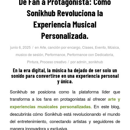
De Fan a Protagonista: Cómo
Sonikhub Revoluciona la
Experiencia Musical
Personalizada.
/
junio 6, 2025
en
Arte
,
canción por encargo
,
Clases
,
Evento
,
Música
,
musico de sesión
,
Performance
,
Performance con Dedicatoria
,
/
Pintura
,
Proceso creativo
por
admin_sonikhub
En la era digital, la música ha dejado de ser solo un
sonido para convertirse en una experiencia personal
y única.
Sonikhub se posiciona como la plataforma líder que
transforma a los fans en protagonistas al ofrecer
arte y
experiencias musicales personalizadas
. En este blog,
descubrirás cómo Sonikhub está revolucionando el mundo
del entretenimiento, conectando artistas y seguidores de
manera innovadora y exclusiva.