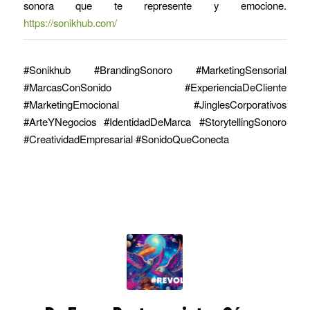
sonora que te represente y emocione.
https://sonikhub.com/
#Sonikhub #BrandingSonoro #MarketingSensorial
#MarcasConSonido #ExperienciaDeCliente
#MarketingEmocional #JinglesCorporativos
#ArteYNegocios #IdentidadDeMarca #StorytellingSonoro
#CreatividadEmpresarial #SonidoQueConecta