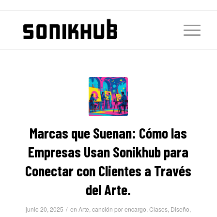
Marcas que Suenan: Cómo las
Empresas Usan Sonikhub para
Conectar con Clientes a Través
del Arte.
/
junio 20, 2025
en
Arte
,
canción por encargo
,
Clases
,
Diseño
,