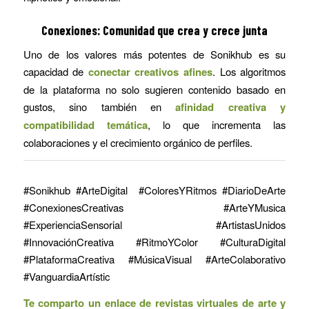
Conexiones: Comunidad que crea y crece junta
Uno de los valores más potentes de Sonikhub es su
capacidad de
conectar creativos afines
. Los algoritmos
de la plataforma no solo sugieren contenido basado en
gustos, sino también en
afinidad creativa y
compatibilidad temática
, lo que incrementa las
colaboraciones y el crecimiento orgánico de perfiles.
#Sonikhub #ArteDigital #ColoresYRitmos #DiarioDeArte
#ConexionesCreativas #ArteYMusica
#ExperienciaSensorial #ArtistasUnidos
#InnovaciónCreativa #RitmoYColor #CulturaDigital
#PlataformaCreativa #MúsicaVisual #ArteColaborativo
#VanguardiaArtístic
Te comparto un enlace de revistas virtuales de arte y