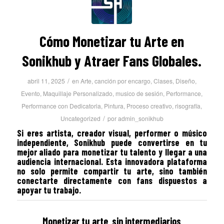
Cómo Monetizar tu Arte en
Sonikhub y Atraer Fans Globales.
/
abril 11, 2025
en
Arte
,
canción por encargo
,
Clases
,
Diseño
,
Evento
,
Maquillaje Personalizado
,
musico de sesión
,
Performance
,
Performance con Dedicatoria
,
Pintura
,
Proceso creativo
,
risografía
,
/
Uncategorized
por
admin_sonikhub
Si eres artista, creador visual, performer o músico
independiente, Sonikhub puede convertirse en tu
mejor aliado para monetizar tu talento y llegar a una
audiencia internacional. Esta innovadora plataforma
no solo permite compartir tu arte, sino también
conectarte directamente con fans dispuestos a
apoyar tu trabajo.
Monetizar tu arte sin intermediarios