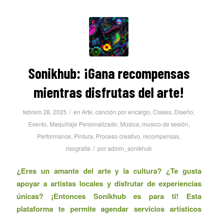
Sonikhub: ¡Gana recompensas
mientras disfrutas del arte!
/
febrero 28, 2025
en
Arte
,
canción por encargo
,
Clases
,
Diseño
,
Evento
,
Maquillaje Personalizado
,
Música
,
musico de sesión
,
Performance
,
Pintura
,
Proceso creativo
,
recompensas
,
/
risografía
por
admin_sonikhub
¿Eres un amante del arte y la cultura? ¿Te gusta
apoyar a artistas locales y disfrutar de experiencias
únicas? ¡Entonces Sonikhub es para ti! Esta
plataforma te permite agendar servicios artísticos