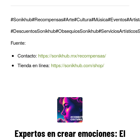
#Sonikhub#Recompensas#Arte#Cultura#Música#Eventos#Artis
#DescuentosSonikhub#ObsequiosSonikhub#ServiciosArtístico
Fuente:
Contacto:
https://sonikhub.mx/recompensas/
Tienda en línea:
https://sonikhub.com/shop/
Expertos en crear emociones: El