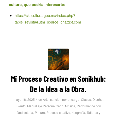
cultura, que podría interesarte:
https://sic.cultura.gob.mx/index.php?
table=revista&utm_source=chatgpt.com
Mi Proceso Creativo en Sonikhub:
De la Idea a la Obra.
/
mayo 16, 2025
en
Arte
,
canción por encargo
,
Clases
,
Diseño
,
Evento
,
Maquillaje Personalizado
,
Música
,
Performance con
Dedicatoria
,
Pintura
,
Proceso creativo
,
risografía
,
Talleres y