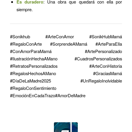
Es duradero
: Una obra que quedará con ella por
siempre.
#Sonikhub #ArteConAmor #SonikHubMamá
#RegaloConArte #SorprendeAMamá #ArteParaElla
#ConAmorParaMamá #ArtePersonalizado
#IlustraciónHechaAMano #CuadrosPersonalizados
#RetratosPersonalizados #ArteConHistoria
#RegalosHechosAMano #GraciasMamá
#DíaDeLaMadre2025 #UnRegaloInolvidable
#RegaloConSentimiento
#EmociónEnCadaTrazo#AmorDeMadre