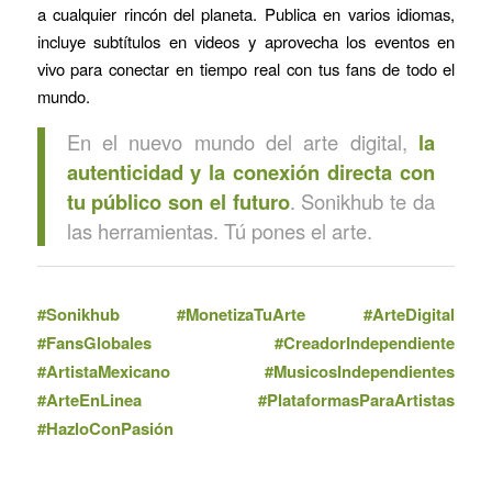
a cualquier rincón del planeta. Publica en varios idiomas,
incluye subtítulos en videos y aprovecha los eventos en
vivo para conectar en tiempo real con tus fans de todo el
mundo.
En el nuevo mundo del arte digital,
la
autenticidad y la c
onexión directa con
tu público son el futuro
. Sonikhub te da
las herramientas. Tú pones el arte.
#Sonikhub #MonetizaTuArte #ArteDigital
#FansGlobales #CreadorIndependiente
#ArtistaMexicano #MusicosIndependientes
#ArteEnLinea #PlataformasParaArtistas
#HazloConPasión