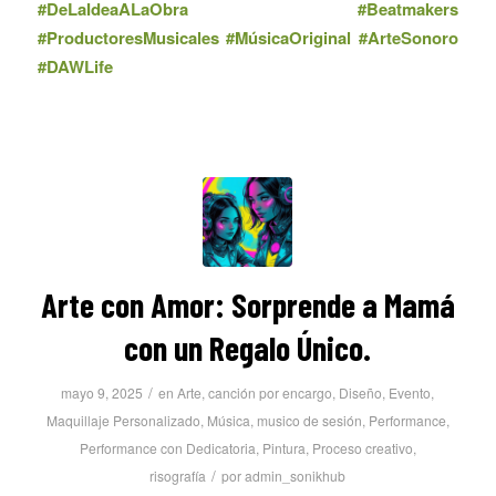
#DeLaIdeaALaObra #Beatmakers
#ProductoresMusicales #MúsicaOriginal #ArteSonoro
#DAWLife
Arte con Amor: Sorprende a Mamá
con un Regalo Único.
/
mayo 9, 2025
en
Arte
,
canción por encargo
,
Diseño
,
Evento
,
Maquillaje Personalizado
,
Música
,
musico de sesión
,
Performance
,
Performance con Dedicatoria
,
Pintura
,
Proceso creativo
,
/
risografía
por
admin_sonikhub