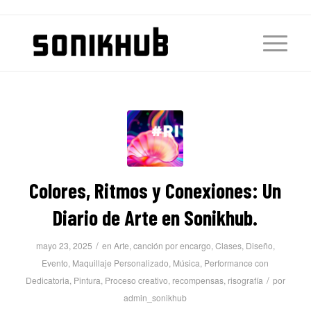
Colores, Ritmos y Conexiones: Un
Diario de Arte en Sonikhub.
/
mayo 23, 2025
en
Arte
,
canción por encargo
,
Clases
,
Diseño
,
Evento
,
Maquillaje Personalizado
,
Música
,
Performance con
/
Dedicatoria
,
Pintura
,
Proceso creativo
,
recompensas
,
risografía
por
admin_sonikhub