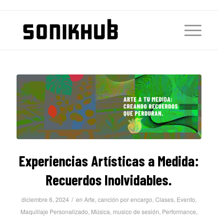
Experiencias Artísticas a Medida:
Recuerdos Inolvidables.
/
diciembre 6, 2024
en
Arte
,
canción por encargo
,
Clases
,
Evento
,
Maquillaje Personalizado
,
Música
,
musico de sesión
,
Performance
,