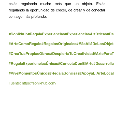
estás regalando mucho más que un objeto. Estás
regalando la oportunidad de crecer, de crear y de conectar
con algo más profundo.
#Sonikhub#RegalaExperiencias
#ExperienciasArtísticas
#Re
#ArteComoRegalo
#RegalosOriginales
#MásAlláDeLosObjet
#CreaTusPropiasObras
#DespiertaTuCreatividad
#ArtePara
#RegalaExperienciasÚnicas
#ConectaConElArte
#Desarrolla
#ViveMomentosÚnicos
#RegalaSonrisas
#ApoyaElArteLocal
Fuente: https://sonikhub.com/