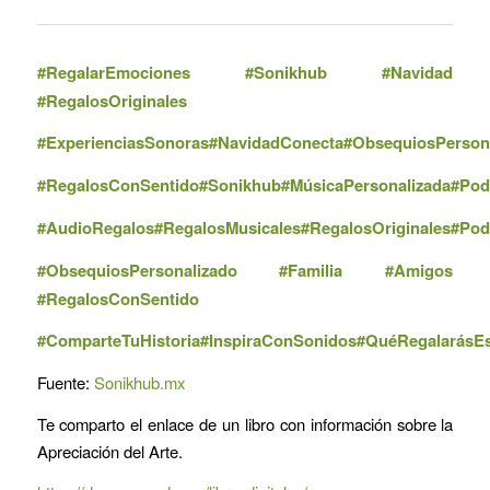
#RegalarEmociones #Sonikhub #Navidad
#RegalosOriginales
#ExperienciasSonoras
#NavidadConecta
#ObsequiosPerson
#RegalosConSentido
#Sonikhub
#MúsicaPersonalizada
#Pod
#AudioRegalos
#RegalosMusicales
#RegalosOriginales
#Pod
#ObsequiosPersonalizado
#Familia #Amigos
#RegalosConSentido
#ComparteTuHistoria
#InspiraConSonidos
#QuéRegalarásEs
Fuente:
Sonikhub.mx
Te comparto el enlace de un libro con información sobre la
Apreciación del Arte.