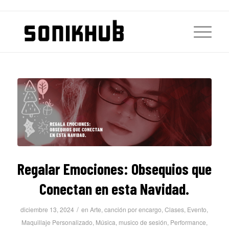
Regalar Emociones: Obsequios que
Conectan en esta Navidad.
/
diciembre 13, 2024
en
Arte
,
canción por encargo
,
Clases
,
Evento
,
Maquillaje Personalizado
,
Música
,
musico de sesión
,
Performance
,