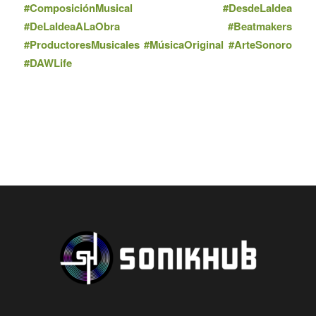
#ComposiciónMusical #DesdeLaIdea
#DeLaIdeaALaObra #Beatmakers
#ProductoresMusicales #MúsicaOriginal #ArteSonoro
#DAWLife