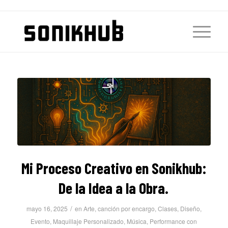
Mi Proceso Creativo en Sonikhub:
De la Idea a la Obra.
/
mayo 16, 2025
en
Arte
,
canción por encargo
,
Clases
,
Diseño
,
Evento
,
Maquillaje Personalizado
,
Música
,
Performance con