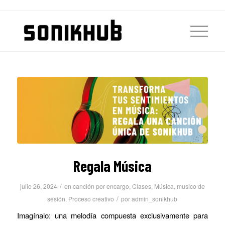
Regala Música
/
julio 26, 2024
en
canción por encargo
,
Clases
,
Música
,
musico de
/
sesión
,
Proceso creativo
por
admin_sonikhub
Imagínalo: una melodía compuesta exclusivamente para