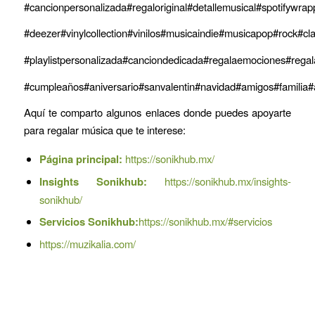
#cancionpersonalizada#regaloriginal#detallemusical#spotifywra
#deezer#vinylcollection#vinilos#musicaindie#musicapop#rock#clas
#playlistpersonalizada#canciondedicada#regalaemociones#rega
#cumpleaños#aniversario#sanvalentin#navidad#amigos#familia#
Aquí te comparto algunos enlaces donde puedes apoyarte
para regalar música que te interese:
Página principal:
https://sonikhub.mx/
Insights Sonikhub:
https://sonikhub.mx/insights-
sonikhub/
Servicios Sonikhub:
https://sonikhub.mx/#servicios
https://muzikalia.com/