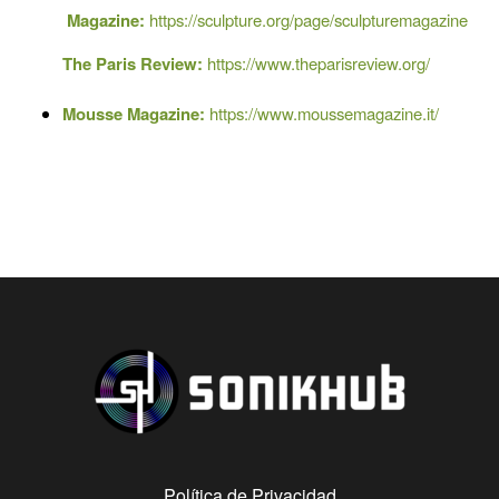
Magazine:
https://sculpture.org/page/sculpturemagazine
The Paris Review:
https://www.theparisreview.org/
Mousse Magazine:
https://www.moussemagazine.it/
Política de Privacidad