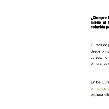
¿Siempre 
miedo el 
solución pa
Cursos de 
desde princ
cursos, no 
pintura. Lo
En los Curs
el manejo d
explorar di