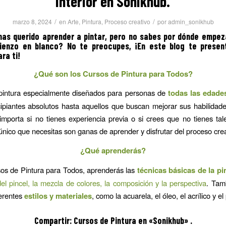
Interior en Sonikhub.
/
/
marzo 8, 2024
en
Arte
,
Pintura
,
Proceso creativo
por
admin_sonikhub
has querido aprender a pintar, pero no sabes por dónde empez
lienzo en blanco? No te preocupes, ¡En este blog te prese
ra ti!
¿Qué son los Cursos de Pintura para Todos?
pintura especialmente diseñados para personas de
todas las edades
ipiantes absolutos hasta aquellos que buscan mejorar sus habilidad
importa si no tienes experiencia previa o si crees que no tienes tal
 único que necesitas son ganas de aprender y disfrutar del proceso crea
¿Qué aprenderás?
os de Pintura para Todos, aprenderás las
técnicas básicas de la pi
el pincel, la mezcla de colores, la composición y la perspectiva
. Tam
ferentes
estilos y materiales
, como la acuarela, el óleo, el acrílico y el
Compartir:
Cursos de Pintura
en «Sonikhub» .