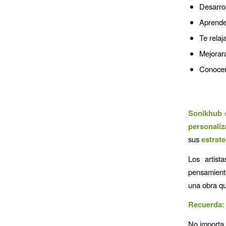
Desarrol
Aprender
Te relaj
Mejorará
Conocer
Sonikhub
e
personali
sus
estrate
Los artist
pensamiento
una obra qu
Recuerda:
No importa 