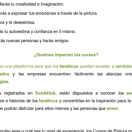
larás tu creatividad e imaginación.
ás a expresar tus emociones a través de la pintura.
ara y te desestresa.
s tu autoestima y confianza en ti mismo.
ás nuevas personas y harás amigos.
¿Quiénes imparten los cursos?
s una plataforma para que los
fanáticos
puedan acceder a s
ervicio
zados
y las empresas encuentren fácilmente las alianzas cre
gias
.
as registrados en
SonikHub
, están dispuestos a conocer los
se
s e historias de los
fanáticos
y convertirlas en la inspiración para la
e podrán disfrutar para ellos mismos y las personas que
amen
.
quién seas o cuál sea tu nivel de experiencia, los Cursos de Pintura p