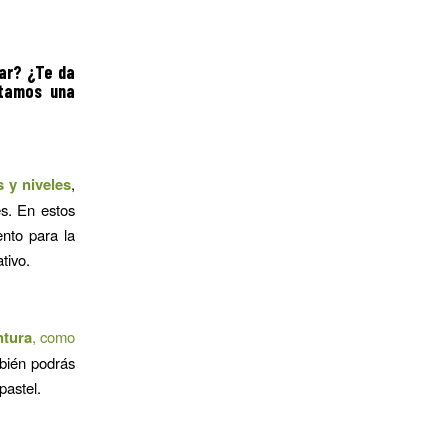
ar? ¿Te da
ntamos una
 y niveles
,
es. En estos
ento para la
tivo.
ntura
, como
bién podrás
 pastel.