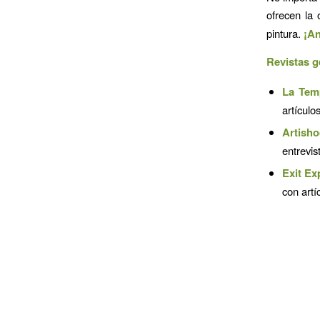
ofrecen la
pintura.
¡An
Revistas g
La Tem
artículo
Artish
entrevis
Exit Ex
con artí