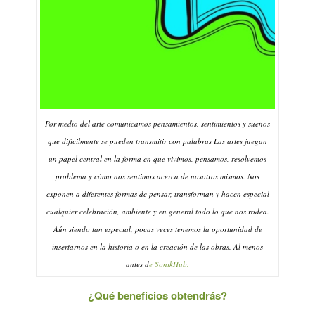
Por medio del arte comunicamos pensamientos, sentimientos y sueños
que difícilmente se pueden transmitir con palabras Las artes juegan
un papel central en la forma en que vivimos, pensamos, resolvemos
problema y cómo nos sentimos acerca de nosotros mismos. Nos
exponen a diferentes formas de pensar, transforman y hacen especial
cualquier celebración, ambiente y en general todo lo que nos rodea.
Aún siendo tan especial, pocas veces tenemos la oportunidad de
insertarnos en la historia o en la creación de las obras. Al menos
antes d
e SonikHub.
¿Qué beneficios obtendrás?