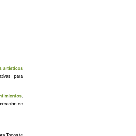
s artísticos
ativas para
ntimientos
,
 creación de
ara Todos te