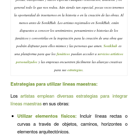
general todo lo que nos rodea. Aún siendo tan especial, pocas veces tenemos
la oportunidad de insertarnos en la historia o en la creación de las obras. Al
menos antes de SonikHub. Los artistas registrados en SonikHub, están
dispuestos a conocer los sentimientos, pensamientos e historias de los
fanáticos y convertirlas en la inspiración para la creación de una obra que
podrán disfrutar para ellos mismos y las personas que amen.
Sonikhub
es
una plataforma para que los
fanáticos
puedan acceder a s
ervicios artísticos
personalizados
y las empresas encuentren fácilmente las alianzas creativas
para sus
estrategias
.
Estrategias para utilizar líneas maestras:
Los
artistas emplean diversas estrategias para integrar
líneas maestras
en sus obras:
Utilizar elementos físicos:
Incluir líneas rectas o
curvas a través de objetos, caminos, horizontes o
elementos arquitectónicos.