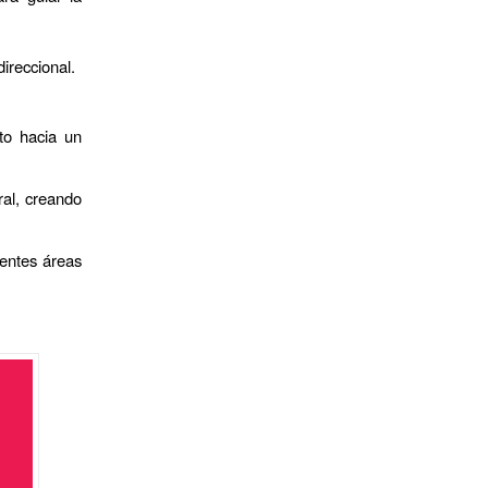
ireccional.
to hacia un
ral, creando
rentes áreas