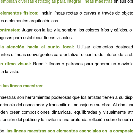
 emplean diversas estrategias para integrar líneas maestras
en sus ob
r elementos físicos:
Incluir líneas rectas o curvas a través de objet
es o elementos arquitectónicos.
ontrastes:
Jugar con la luz y la sombra, los colores fríos y cálidos, o
rugosas para establecer líneas visuales.
 la atención hacia el punto focal:
Utilizar elementos destacad
antes o líneas convergentes para enfatizar el centro de interés de la o
n ritmo visual:
Repetir líneas o patrones para generar un movimien
 a la vista.
e las líneas maestras:
maestras son herramientas poderosas que los artistas tienen a su disp
periencia del espectador y transmitir el mensaje de su obra. Al dominar
eden crear composiciones dinámicas, equilibradas y visualmente at
atención del público y lo inviten a una profunda reflexión sobre la obra 
ión,
las líneas maestras son elementos esenciales en la composi