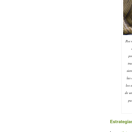
Por 
pr
tra
sien
las
los 
de u
pa
Estrategias