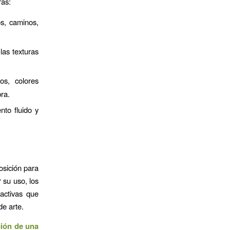
ras:
os, caminos,
 las texturas
os, colores
bra.
to fluido y
osición para
 su uso, los
ractivas que
de arte.
ción de una