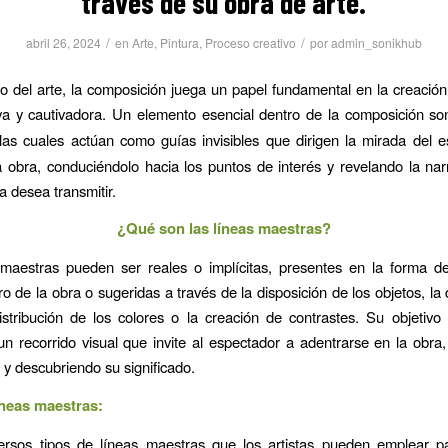
través de su obra de arte.
/
/
abril 26, 2024
en
Arte
,
Pintura
,
Proceso creativo
por
admin_sonikhub
 del arte, la composición juega un papel fundamental en la creació
iva y cautivadora. Un elemento esencial dentro de la composición s
 las cuales actúan como guías invisibles que dirigen la mirada del 
a obra, conduciéndolo hacia los puntos de interés y revelando la narr
ta desea transmitir.
¿Qué son las líneas maestras?
 maestras pueden ser reales o implícitas, presentes en la forma d
ro de la obra o sugeridas a través de la disposición de los objetos, la
distribución de los colores o la creación de contrastes. Su objetivo 
un recorrido visual que invite al espectador a adentrarse en la obra
s y descubriendo su significado.
íneas maestras:
versos tipos de líneas maestras que los artistas pueden emplear pa