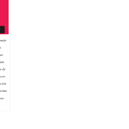
mitir
s
ar,
 Aún
ón de
ocer
ación
forma
ren