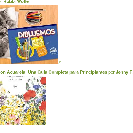
or
Robbi Wolfe
S
con Acuarela: Una Guía Completa para Principiantes
por
Jenny R