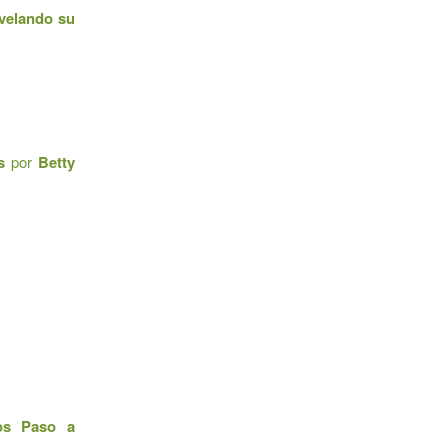
evelando su
s
por
Betty
tos Paso a