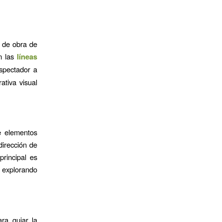
n de obra de
on las
líneas
espectador a
ativa visual
e elementos
 dirección de
principal es
, explorando
ra guiar la