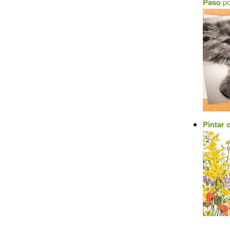
Paso
p
Pintar 