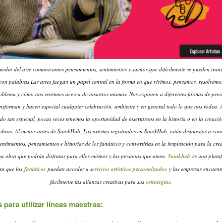
medio del arte comunicamos pensamientos, sentimientos y sueños que difícilmente se pueden trans
con palabras Las artes juegan un papel central en la forma en que vivimos, pensamos, resolvemo
oblema y cómo nos sentimos acerca de nosotros mismos. Nos exponen a diferentes formas de pens
nsforman y hacen especial cualquier celebración, ambiente y en general todo lo que nos rodea.
do tan especial, pocas veces tenemos la oportunidad de insertarnos en la historia o en la creaci
 obras. Al menos antes de SonikHub. Los artistas registrados en SonikHub, están dispuestos a con
sentimientos, pensamientos e historias de los fanáticos y convertirlas en la inspiración para la cre
na obra que podrán disfrutar para ellos mismos y las personas que amen.
Sonikhub
es una plata
ra que los
fanáticos
puedan acceder a s
ervicios artísticos personalizados
y las empresas encuent
fácilmente las alianzas creativas para sus
estrategias
.
 para utilizar líneas maestras: