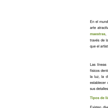
En el mundo
arte atract
maestras
,
través de l
que el artis
Las líneas
físicos dent
la luz, la 
establecer 
sus detalle
Tipos de l
Existen di