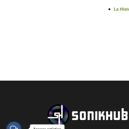
La Hist
Asesor artístico