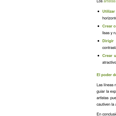
Los
artistas
Utiliza
horizont
Crear c
lisas y 
Dirigir
contrast
Crear u
atractivo
El poder d
Las líneas 
guiar la ex
artistas pu
cautiven la 
En conclus