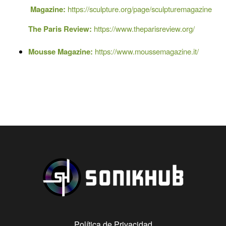
Magazine:
https://sculpture.org/page/sculpturemagazine
The Paris Review:
https://www.theparisreview.org/
Mousse Magazine:
https://www.moussemagazine.it/
Política de Privacidad