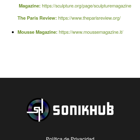
Magazine:
https://sculpture.org/page/sculpturemagazine
The Paris Review:
https://www.theparisreview.org/
Mousse Magazine:
https://www.moussemagazine.it/
Política de Privacidad