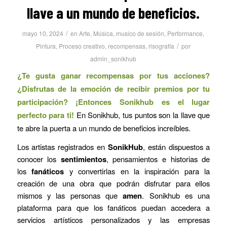
llave a un mundo de beneficios.
/
mayo 10, 2024
en
Arte
,
Música
,
musico de sesión
,
Performance
,
/
Pintura
,
Proceso creativo
,
recompensas
,
risografía
por
admin_sonikhub
¿Te gusta ganar recompensas por tus acciones?
¿Disfrutas de la emoción de recibir premios por tu
participación? ¡Entonces Sonikhub es el lugar
perfecto para ti!
En Sonikhub, tus puntos son la llave que
te abre la puerta a un mundo de beneficios increíbles.
Los artistas registrados en
SonikHub
, están dispuestos a
conocer los
sentimientos
, pensamientos e historias de
los
fanáticos
y convertirlas en la inspiración para la
creación de una obra que podrán disfrutar para ellos
mismos y las personas que
amen
. Sonikhub es una
plataforma para que los fanáticos puedan accedera a
servicios artísticos personalizados y las empresas