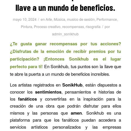
llave a un mundo de beneficios.
/
mayo 10, 2024
en
Arte
,
Música
,
musico de sesión
,
Performance
,
/
Pintura
,
Proceso creativo
,
recompensas
,
risografía
por
admin_sonikhub
¿Te gusta ganar recompensas por tus acciones?
¿Disfrutas de la emoción de recibir premios por tu
participación? ¡Entonces Sonikhub es el lugar
perfecto para ti!
En Sonikhub, tus puntos son la llave que
te abre la puerta a un mundo de beneficios increíbles.
Los artistas registrados en
SonikHub
, están dispuestos a
conocer los
sentimientos
, pensamientos e historias de
los
fanáticos
y convertirlas en la inspiración para la
creación de una obra que podrán disfrutar para ellos
mismos y las personas que
amen
. Sonikhub es una
plataforma para que los fanáticos puedan accedera a
servicios artísticos personalizados y las empresas