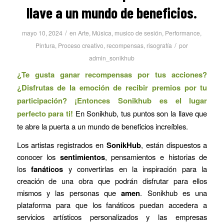
llave a un mundo de beneficios.
/
mayo 10, 2024
en
Arte
,
Música
,
musico de sesión
,
Performance
,
/
Pintura
,
Proceso creativo
,
recompensas
,
risografía
por
admin_sonikhub
¿Te gusta ganar recompensas por tus acciones?
¿Disfrutas de la emoción de recibir premios por tu
participación? ¡Entonces Sonikhub es el lugar
perfecto para ti!
En Sonikhub, tus puntos son la llave que
te abre la puerta a un mundo de beneficios increíbles.
Los artistas registrados en
SonikHub
, están dispuestos a
conocer los
sentimientos
, pensamientos e historias de
los
fanáticos
y convertirlas en la inspiración para la
creación de una obra que podrán disfrutar para ellos
mismos y las personas que
amen
. Sonikhub es una
plataforma para que los fanáticos puedan accedera a
servicios artísticos personalizados y las empresas